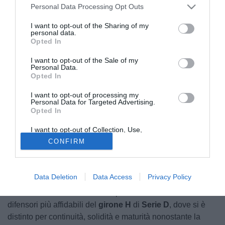
Personal Data Processing Opt Outs
I want to opt-out of the Sharing of my
personal data.
Opted In
I want to opt-out of the Sale of my
Personal Data.
Opted In
Il futuro di
Claudio Tangorre
potrebbe essere lontano da
I want to opt-out of processing my
Fasano. Secondo quanto raccolto dalla nostra redazione, il
Personal Data for Targeted Advertising.
Opted In
centrale classe 2003 è finito nel mirino di diversi club di
Serie C
, che nelle ultime settimane avrebbero iniziato a
I want to opt-out of Collection, Use,
sondare concretamente il terreno per il difensore del club
Retention, Sale, and/or Sharing of my
CONFIRM
Personal Data that Is Unrelated with the
pugliese. Tra le società più interessate ci sarebbero
Purposes for which it was collected.
Opted Out
Audace Cerignola
e
Team Altamura
, attente al giovane
profilo in vista della prossima stagione.
Data Deletion
Data Access
Privacy Policy
Il centrale biancazzurro si è imposto come uno dei
difensori più affidabili del
girone H
di
Serie D
, dove si è
distinto per continuità, solidità e maturità nonostante la