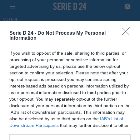
NOTIZIE
Serie D 24 -
Do Not Process My Personal
Fasano, sondaggio di Audace
Information
Cerignola e Team Altamura per
If you wish to opt-out of the sale, sharing to third parties, or
Tangorre
processing of your personal or sensitive information for
targeted advertising by us, please use the below opt-out
28.05.2026 19:00 di
Francesca Melillo
section to confirm your selection. Please note that after your
opt-out request is processed you may continue seeing
interest-based ads based on personal information utilized by
Interesse dalla Serie C per il difensore biancazzurro classe 2003
us or personal information disclosed to third parties prior to
your opt-out. You may separately opt-out of the further
disclosure of your personal information by third parties on the
IAB’s list of downstream participants. This information may
also be disclosed by us to third parties on the
IAB’s List of
Downstream Participants
that may further disclose it to other
third parties.