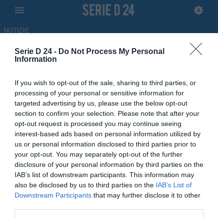
NOTIZIE
Serie D 24 -
Do Not Process My Personal
Nissa, Giovannone: "Grande
Information
stima per Matachione, credevo
If you wish to opt-out of the sale, sharing to third parties, or
di rincorrere la Reggina"
processing of your personal or sensitive information for
targeted advertising by us, please use the below opt-out
ULTIM'ORA
section to confirm your selection. Please note that after your
opt-out request is processed you may continue seeing
16.04.2026 19:00 di
Gennaro Dimonte
interest-based ads based on personal information utilized by
us or personal information disclosed to third parties prior to
Le parole del presidente del club nisseno durante il confronto con il
your opt-out. You may separately opt-out of the further
numero uno del Savoia Nazario Matacchione su SerieD24Talk
disclosure of your personal information by third parties on the
IAB’s list of downstream participants. This information may
also be disclosed by us to third parties on the
IAB’s List of
Downstream Participants
that may further disclose it to other
third parties.