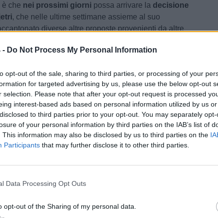
 è che
nei prossimi giorni
possa arrivare la
decisione
etri
, che nelle ultime settimane assieme al suo
ccantonato diverse altre proposte provenienti da altre
 -
Do Not Process My Personal Information
a, il futuro di
Pjetri
dovrebbe essere nuovamente nelle
 ha militato per diversi anni partendo dalla Seconda
to opt-out of the sale, sharing to third parties, or processing of your per
la Nuova Folgore e arrivando fino alla
Serie D
con la
formation for targeted advertising by us, please use the below opt-out s
r selection. Please note that after your opt-out request is processed y
lia
. Nel mezzo anche le esperienze con Vadese, Colle,
eing interest-based ads based on personal information utilized by us or
 e Montefano.
disclosed to third parties prior to your opt-out. You may separately opt-
losure of your personal information by third parties on the IAB’s list of
cato Serie D, le trattative di oggi 5 giugno
. This information may also be disclosed by us to third parties on the
IA
se, il nuovo DS sarà Andreatini: per la panchina idea
Participants
that may further disclose it to other third parties.
ato
ia, Delgado: "Vogliamo alzare l'asticella, arriveranno
l Data Processing Opt Outs
i spessore"
o opt-out of the Sharing of my personal data.
F
/ Data:
Ven 05 giugno 2026 alle 11:00