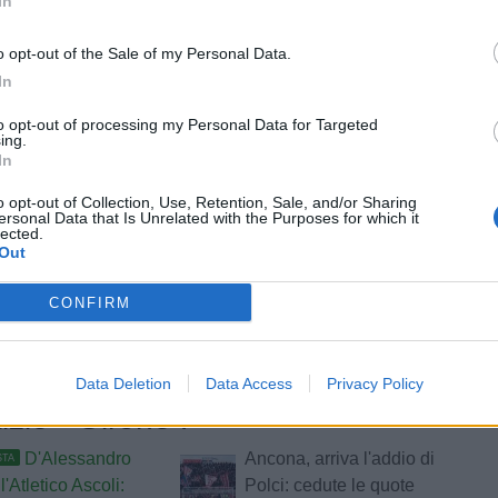
In
e
o opt-out of the Sale of my Personal Data.
Tweet
In
to opt-out of processing my Personal Data for Targeted
ing.
In
o opt-out of Collection, Use, Retention, Sale, and/or Sharing
ersonal Data that Is Unrelated with the Purposes for which it
lected.
Out
CONFIRM
Data Deletion
Data Access
Privacy Policy
tizie - Girone F
D'Alessandro
Ancona, arriva l'addio di
STA
l'Atletico Ascoli:
Polci: cedute le quote