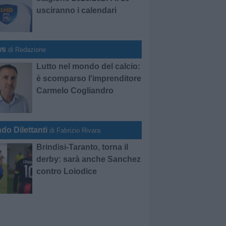
usciranno i calendari
ws
di Redazione
Lutto nel mondo del calcio:
è scomparso l'imprenditore
Carmelo Cogliandro
do Dilettanti
di Fabrizio Rivara
Brindisi-Taranto, torna il
derby: sarà anche Sanchez
contro Loiodice