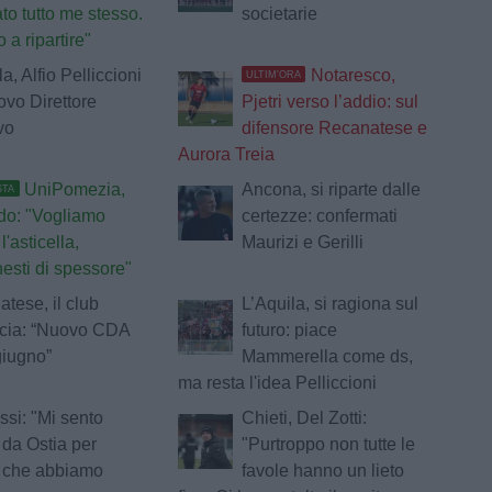
to tutto me stesso.
societarie
a ripartire"
a, Alfio Pelliccioni
Notaresco,
ULTIM'ORA
uovo Direttore
Pjetri verso l’addio: sul
vo
difensore Recanatese e
Aurora Treia
UniPomezia,
Ancona, si riparte dalle
STA
do: "Vogliamo
certezze: confermati
l'asticella,
Maurizi e Gerilli
nesti di spessore"
tese, il club
L’Aquila, si ragiona sul
cia: “Nuovo CDA
futuro: piace
giugno”
Mammerella come ds,
ma resta l'idea Pelliccioni
si: "Mi sento
Chieti, Del Zotti:
da Ostia per
"Purtroppo non tutte le
o che abbiamo
favole hanno un lieto