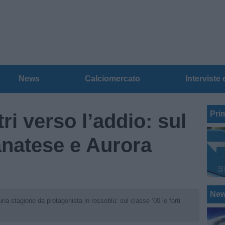
News
Calciomercato
Interviste 
Pri
ri verso l’addio: sul
anatese e Aurora
Ne
una stagione da protagonista in rossoblù: sul classe ‘00 le forti