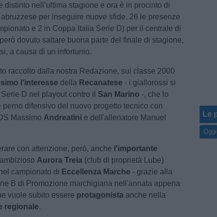
 distinto nell’ultima stagione e ora è in procinto di
ub abruzzese per inseguire nuove sfide. 26 le presenze
ampionato e 2 in Coppa Italia Serie D) per il centrale di
però dovuto saltare buona parte del finale di stagione,
i, a causa di un infortunio.
 raccolto dalla nostra Redazione, sul classe 2000
ssimo l'interesse
della
Recanatese
- i giallorossi si
 Serie D nel playout contro il
San Marino
-, che lo
perno difensivo del nuovo progetto tecnico con
Le p
il DS Massimo
Andreatini
e dell'allenatore Manuel
Oggi
rare con attenzione, però, anche
l'importante
’ambizioso
Aurora Treia
(club di proprietà Lube)
el campionato di
Eccellenza Marche
- grazie alla
irone B di Promozione marchigiana nell'annata appena
he vuole subito essere
protagonista
anche nella
e regionale
.