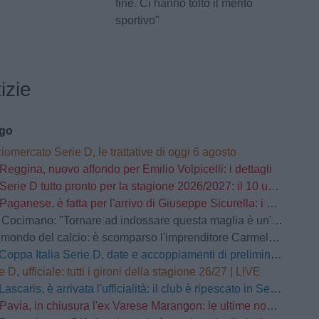
fine. Ci hanno tolto il merito
sportivo"
izie
ago
iomercato Serie D, le trattative di oggi 6 agosto
Reggina, nuovo affondo per Emilio Volpicelli: i dettagli
Serie D tutto pronto per la stagione 2026/2027: il 10 usciranno i calendari
Paganese, è fatta per l'arrivo di Giuseppe Sicurella: i dettagli
o: "Tornare ad indossare questa maglia è un'emozione fortissima. Mi ha convinto la serietà della società"
mondo del calcio: è scomparso l'imprenditore Carmelo Cogliandro
Coppa Italia Serie D, date e accoppiamenti di preliminari e primo turno
e D, ufficiale: tutti i gironi della stagione 26/27 | LIVE
Lascaris, è arrivata l'ufficialità: il club è ripescato in Serie D
Pavia, in chiusura l'ex Varese Marangon: le ultime novità