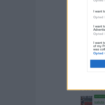
Opted 
Autore: Redazion
I want t
Condividi
Opted 
I want 
Advertis
Opted 
I want t
of my P
was col
Opted 
Altre no
INTERVI
saluta 