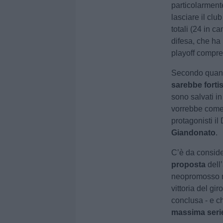
particolarmente
lasciare il cl
totali (24 in c
difesa, che ha 
playoff compres
Secondo quanto
sarebbe forti
sono salvati in
vorrebbe come 
protagonisti 
Giandonato
.
C’è da conside
proposta
dell
neopromosso n
vittoria del g
conclusa - e c
massima seri