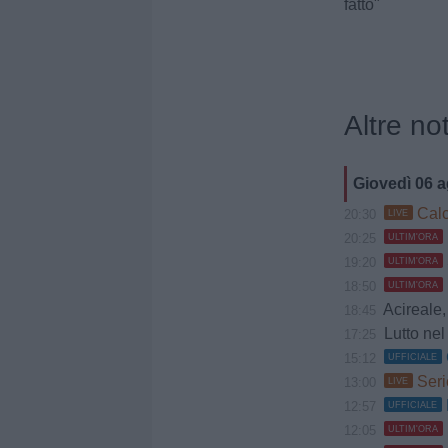
fatto"
Altre not
Giovedì 06 
Calc
20:30
LIVE
20:25
ULTIM'ORA
19:20
ULTIM'ORA
18:50
ULTIM'ORA
Acireale, Cociman
18:45
Lutto nel 
17:25
15:12
UFFICIALE
Seri
13:00
LIVE
12:57
UFFICIALE
12:05
ULTIM'ORA