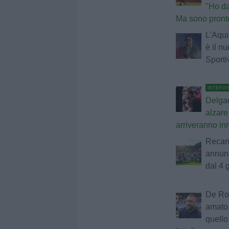
"Ho da
Ma sono pronto 
L'Aquil
è il n
Sporti
INTERVI
Delga
alzare 
arriveranno in
Recana
annun
dal 4 
De Ros
amato 
quell