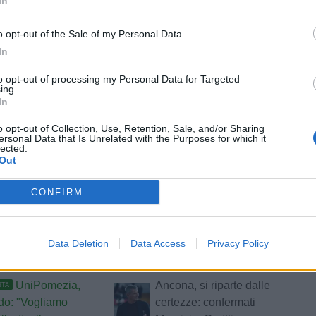
In
o opt-out of the Sale of my Personal Data.
In
to opt-out of processing my Personal Data for Targeted
ing.
In
tizie - Girone F
o opt-out of Collection, Use, Retention, Sale, and/or Sharing
ersonal Data that Is Unrelated with the Purposes for which it
D'Alessandro
Ancona, arriva l'addio di
STA
lected.
l'Atletico Ascoli:
Polci: cedute le quote
Out
to tutto me stesso.
societarie
a ripartire"
CONFIRM
a, Alfio Pelliccioni
Notaresco,
ULTIM'ORA
uovo Direttore
Pjetri verso l’addio: sul
Data Deletion
Data Access
Privacy Policy
vo
difensore Recanatese e
Aurora Treia
UniPomezia,
Ancona, si riparte dalle
STA
do: "Vogliamo
certezze: confermati