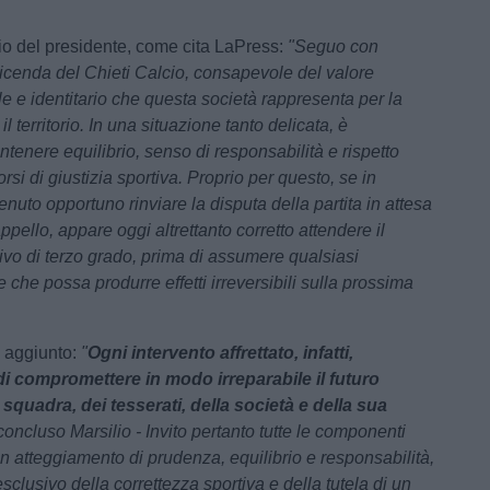
io del presidente, come cita LaPress:
"Seguo con
vicenda del Chieti Calcio, consapevole del valore
le e identitario che questa società rappresenta per la
o il territorio. In una situazione tanto delicata, è
tenere equilibrio, senso di responsabilità e rispetto
rsi di giustizia sportiva. Proprio per questo, se in
tenuto opportuno rinviare la disputa della partita in attesa
'appello, appare oggi altrettanto corretto attendere il
tivo di terzo grado, prima di assumere qualsiasi
che possa produrre effetti irreversibili sulla prossima
i aggiunto:
"
Ogni intervento affrettato, infatti,
di compromettere in modo irreparabile il futuro
 squadra, dei tesserati, della società e della sua
 concluso Marsilio - Invito pertanto tutte le componenti
un atteggiamento di prudenza, equilibrio e responsabilità,
esclusivo della correttezza sportiva e della tutela di un