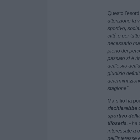
Questo l'esord
attenzione la 
sportivo, socia
città e per tutt
necessario man
pieno dei perco
passato si è ri
dell'esito dell
giudizio defini
determinazione 
stagione".
Marsilio ha po
rischierebbe 
sportivo della
tifoseria
. - ha
interessate a 
nell'interesse 