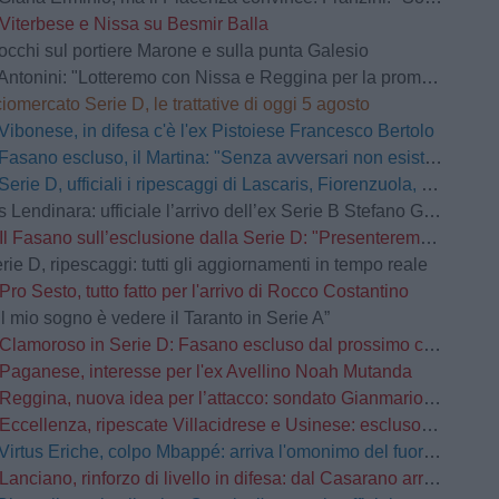
Viterbese e Nissa su Besmir Balla
occhi sul portiere Marone e sulla punta Galesio
Antonini: "Lotteremo con Nissa e Reggina per la promozione"
iomercato Serie D, le trattative di oggi 5 agosto
Vibonese, in difesa c'è l'ex Pistoiese Francesco Bertolo
Fasano escluso, il Martina: "Senza avversari non esistono grandi storie"
Serie D, ufficiali i ripescaggi di Lascaris, Fiorenzuola, Castellanzese, Grassina, Derthona e Tropical Coriano
Lendinara: ufficiale l’arrivo dell’ex Serie B Stefano Giacomelli
Il Fasano sull’esclusione dalla Serie D: "Presenteremo ricorso d’urgenza”
rie D, ripescaggi: tutti gli aggiornamenti in tempo reale
Pro Sesto, tutto fatto per l'arrivo di Rocco Costantino
Il mio sogno è vedere il Taranto in Serie A”
Clamoroso in Serie D: Fasano escluso dal prossimo campionato
Paganese, interesse per l'ex Avellino Noah Mutanda
Reggina, nuova idea per l’attacco: sondato Gianmario Comi
Eccellenza, ripescate Villacidrese e Usinese: escluso l'Olbia
Virtus Eriche, colpo Mbappé: arriva l'omonimo del fuoriclasse del Real Madrid
Lanciano, rinforzo di livello in difesa: dal Casarano arriva Alessio Barone