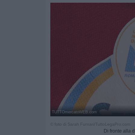
TUTTOmercatoWEB.com
© foto di Sarah Furnari/TuttoLegaPro.com
Di fronte alla 