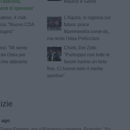
l'asticella,
Maurizi e Gerilli
nesti di spessore"
tese, il club
L’Aquila, si ragiona sul
cia: “Nuovo CDA
futuro: piace
giugno”
Mammerella come ds,
ma resta l'idea Pelliccioni
si: "Mi sento
Chieti, Del Zotti:
da Ostia per
"Purtroppo non tutte le
o che abbiamo
favole hanno un lieto
fine. Ci hanno tolto il merito
sportivo"
izie
5 ago
na Erminio, ma il Piacenza convince. Franzini: "Soddisfatto della prestazione"