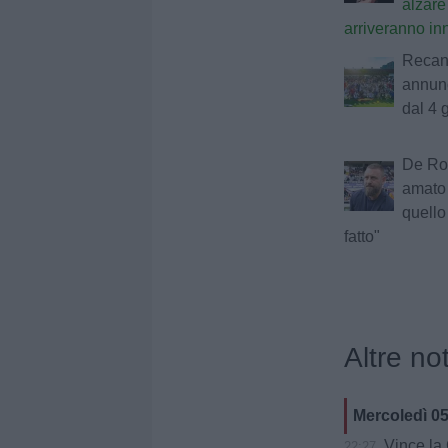
alzare 
arriveranno in
Recana
annun
dal 4 
De Ros
amato 
quell
fatto"
Altre not
Mercoledì 0
Vince la Gia
22:27