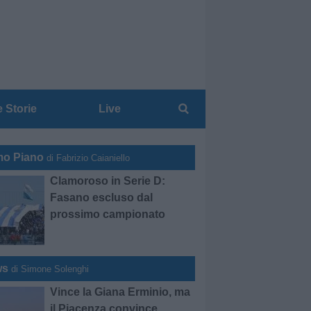
e Storie
Live
mo Piano
di Fabrizio Caianiello
Clamoroso in Serie D:
Fasano escluso dal
prossimo campionato
ws
di Simone Solenghi
Vince la Giana Erminio, ma
il Piacenza convince.