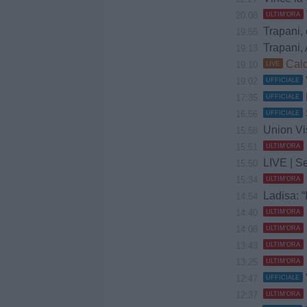
20:08
ULTIM'ORA
Trapani, 
19:55
Trapani, 
19:13
Calc
19:10
LIVE
19:02
UFFICIALE
17:35
UFFICIALE
16:56
UFFICIALE
Union Vis 
15:58
15:51
ULTIM'ORA
LIVE | Se
15:50
15:34
ULTIM'ORA
Ladisa: “
14:54
14:40
ULTIM'ORA
14:08
ULTIM'ORA
13:43
ULTIM'ORA
13:25
ULTIM'ORA
12:47
UFFICIALE
12:37
ULTIM'ORA