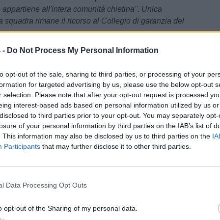
 appartiene all'intera comunità chietina". Unica
a squadra rimane il ricorso al Collegio di garanzia del
 -
Do Not Process My Personal Information
24
 non ci sta: "Chiediamo la sospensione e il rinvio delle
to opt-out of the sale, sharing to third parties, or processing of your per
out del girone F"
formation for targeted advertising by us, please use the below opt-out s
r selection. Please note that after your opt-out request is processed y
eing interest-based ads based on personal information utilized by us or
F
/ Data:
Ven 15 maggio 2026 alle 19:22
disclosed to third parties prior to your opt-out. You may separately opt-
Borrione
losure of your personal information by third parties on the IAB’s list of
. This information may also be disclosed by us to third parties on the
IA
Tweet
Participants
that may further disclose it to other third parties.
l Data Processing Opt Outs
o opt-out of the Sharing of my personal data.