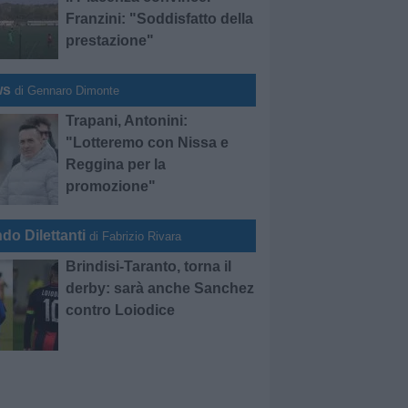
Franzini: "Soddisfatto della
prestazione"
ws
di Gennaro Dimonte
Trapani, Antonini:
"Lotteremo con Nissa e
Reggina per la
promozione"
do Dilettanti
di Fabrizio Rivara
Brindisi-Taranto, torna il
derby: sarà anche Sanchez
contro Loiodice