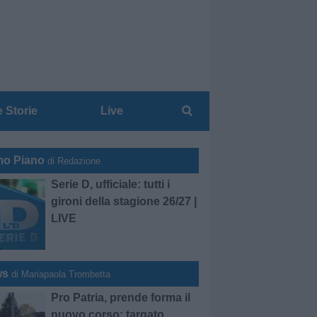
e Storie
Live
mo Piano
di Redazione
Serie D, ufficiale: tutti i
gironi della stagione 26/27 |
LIVE
ws
di Mariapaola Trombetta
Pro Patria, prende forma il
nuovo corso: targato