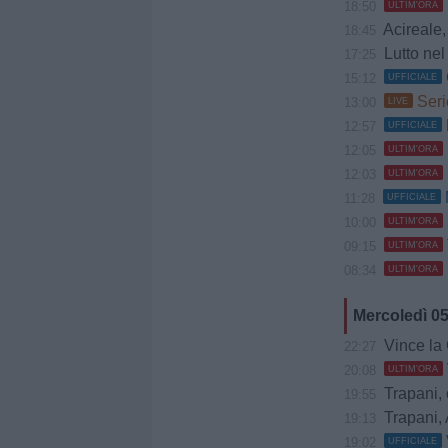
18:50
ULTIM'ORA
Acireale, Cociman
18:45
Lutto nel 
17:25
15:12
UFFICIALE
Seri
13:00
LIVE
12:57
UFFICIALE
12:05
ULTIM'ORA
12:03
ULTIM'ORA
11:28
UFFICIALE
10:00
ULTIM'ORA
09:15
ULTIM'ORA
08:34
ULTIM'ORA
Mercoledì 0
Vince la Gia
22:27
20:08
ULTIM'ORA
Trapani, 
19:55
Trapani, 
19:13
19:02
UFFICIALE