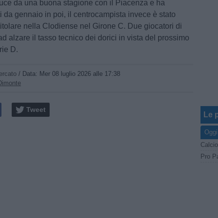
uce da una buona stagione con il Piacenza e ha
ti da gennaio in poi, il centrocampista invece è stato
itolare nella Clodiense nel Girone C. Due giocatori di
 ad alzare il tasso tecnico dei dorici in vista del prossimo
rie D.
ercato
/ Data:
Mer 08 luglio 2026 alle 17:38
Dimonte
Tweet
Le p
Oggi
Calcio