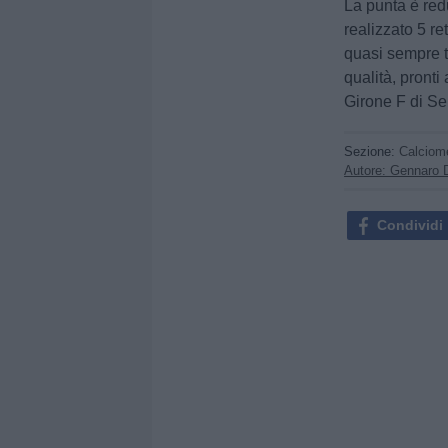
La punta è red
realizzato 5 re
quasi sempre t
qualità, pronti
Girone F di Se
Sezione:
Calciom
Autore: Gennaro 
Condividi