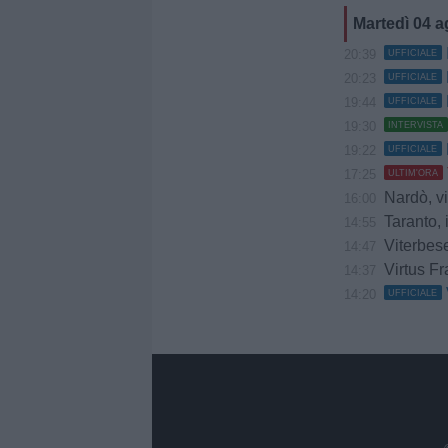
Martedì 04 
20:39
UFFICIALE
20:23
UFFICIALE
19:44
UFFICIALE
19:30
INTERVISTA
19:22
UFFICIALE
17:25
ULTIM'ORA
Nardò, vi
16:00
Taranto, 
14:55
Viterbes
14:47
Virtus Fr
14:37
14:20
UFFICIALE