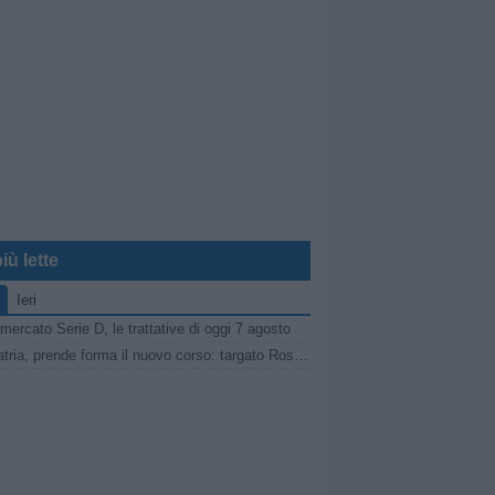
iù lette
Ieri
mercato Serie D, le trattative di oggi 7 agosto
Pro Patria, prende forma il nuovo corso: targato Rosanna Zema la conferenza stampa