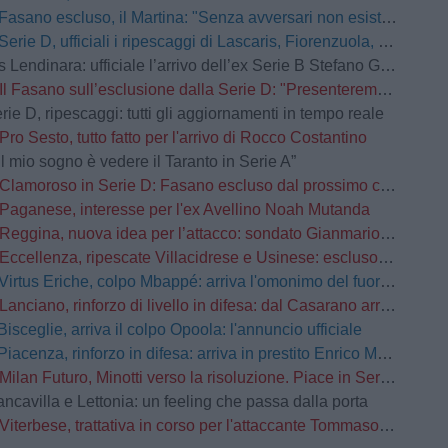
Fasano escluso, il Martina: "Senza avversari non esistono grandi storie"
Serie D, ufficiali i ripescaggi di Lascaris, Fiorenzuola, Castellanzese, Grassina, Derthona e Tropical Coriano
Lendinara: ufficiale l’arrivo dell’ex Serie B Stefano Giacomelli
Il Fasano sull’esclusione dalla Serie D: "Presenteremo ricorso d’urgenza”
rie D, ripescaggi: tutti gli aggiornamenti in tempo reale
Pro Sesto, tutto fatto per l'arrivo di Rocco Costantino
Il mio sogno è vedere il Taranto in Serie A”
Clamoroso in Serie D: Fasano escluso dal prossimo campionato
Paganese, interesse per l'ex Avellino Noah Mutanda
Reggina, nuova idea per l’attacco: sondato Gianmario Comi
Eccellenza, ripescate Villacidrese e Usinese: escluso l'Olbia
Virtus Eriche, colpo Mbappé: arriva l'omonimo del fuoriclasse del Real Madrid
Lanciano, rinforzo di livello in difesa: dal Casarano arriva Alessio Barone
Bisceglie, arriva il colpo Opoola: l'annuncio ufficiale
Piacenza, rinforzo in difesa: arriva in prestito Enrico Manzi dal Torino
Milan Futuro, Minotti verso la risoluzione. Piace in Serie C
ancavilla e Lettonia: un feeling che passa dalla porta
Viterbese, trattativa in corso per l'attaccante Tommaso Busatto