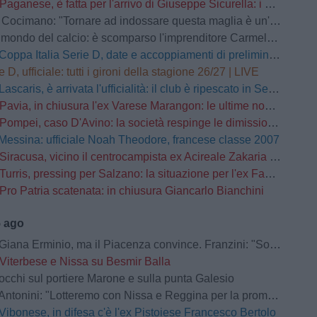
Paganese, è fatta per l'arrivo di Giuseppe Sicurella: i dettagli
o: "Tornare ad indossare questa maglia è un'emozione fortissima. Mi ha convinto la serietà della società"
mondo del calcio: è scomparso l'imprenditore Carmelo Cogliandro
Coppa Italia Serie D, date e accoppiamenti di preliminari e primo turno
e D, ufficiale: tutti i gironi della stagione 26/27 | LIVE
Lascaris, è arrivata l'ufficialità: il club è ripescato in Serie D
Pavia, in chiusura l'ex Varese Marangon: le ultime novità
Pompei, caso D'Avino: la società respinge le dimissioni del Direttore Generale
Messina: ufficiale Noah Theodore, francese classe 2007
Siracusa, vicino il centrocampista ex Acireale Zakaria Daqoune
Turris, pressing per Salzano: la situazione per l'ex Fasano
Pro Patria scatenata: in chiusura Giancarlo Bianchini
5 ago
na Erminio, ma il Piacenza convince. Franzini: "Soddisfatto della prestazione"
Viterbese e Nissa su Besmir Balla
occhi sul portiere Marone e sulla punta Galesio
Antonini: "Lotteremo con Nissa e Reggina per la promozione"
Vibonese, in difesa c'è l'ex Pistoiese Francesco Bertolo