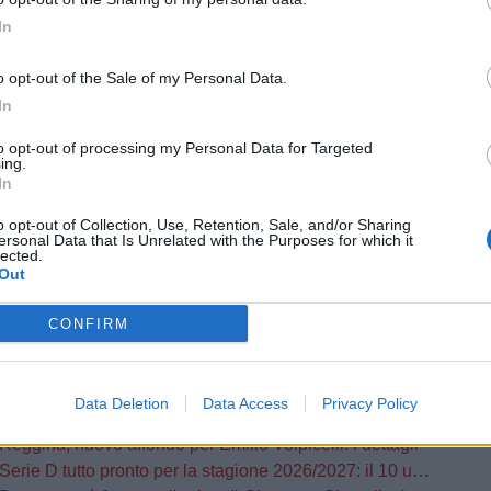
ione per l'ex
Giancarlo Bianchini
In
o opt-out of the Sale of my Personal Data.
Viterbese e
Trapani, occhi sul
RA
In
su Besmir Balla
portiere Marone e sulla
punta Galesio
to opt-out of processing my Personal Data for Targeted
ing.
In
o opt-out of Collection, Use, Retention, Sale, and/or Sharing
izie
ersonal Data that Is Unrelated with the Purposes for which it
lected.
Out
ago
CONFIRM
prende forma il nuovo corso: targato Rosanna Zema la conferenza stampa
iomercato Serie D, le trattative di oggi 7 agosto
Data Deletion
Data Access
Privacy Policy
ago
Reggina, nuovo affondo per Emilio Volpicelli: i dettagli
Serie D tutto pronto per la stagione 2026/2027: il 10 usciranno i calendari