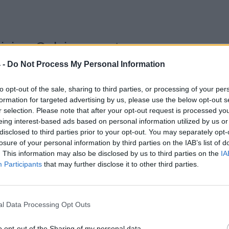
tizie - Calciomercato
 -
Do Not Process My Personal Information
alciomercato
Reggina, nuovo
ULTIM'ORA
, le trattative di
affondo per Emilio
to opt-out of the sale, sharing to third parties, or processing of your per
 agosto
Volpicelli: i dettagli
formation for targeted advertising by us, please use the below opt-out s
Paganese, è
Pavia, in
RA
ULTIM'ORA
r selection. Please note that after your opt-out request is processed y
er l'arrivo di
chiusura l'ex Varese
eing interest-based ads based on personal information utilized by us or
pe Sicurella: i
Marangon: le ultime
disclosed to third parties prior to your opt-out. You may separately opt-
losure of your personal information by third parties on the IAB’s list of
novità
. This information may also be disclosed by us to third parties on the
IA
Messina:
Siracusa, vicino
LE
ULTIM'ORA
Participants
that may further disclose it to other third parties.
ale Noah Theodore,
il centrocampista ex
se classe 2007
Acireale Zakaria
Daqoune
l Data Processing Opt Outs
Turris, pressing
Pro Patria
RA
ULTIM'ORA
lzano: la
scatenata: in chiusura
o opt-out of the Sharing of my personal data.