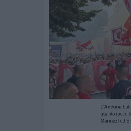
L'
Ancona
batt
quanto raccolt
Manuzzi
ed E