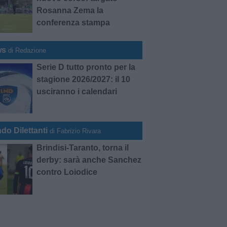
Rosanna Zema la
conferenza stampa
ws
di Redazione
Serie D tutto pronto per la
stagione 2026/2027: il 10
usciranno i calendari
do Dilettanti
di Fabrizio Rivara
Brindisi-Taranto, torna il
derby: sarà anche Sanchez
contro Loiodice