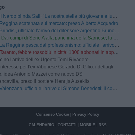
ago
Il Nardò blinda Sall: "La nostra stella più giovane e luminosa sarà pronta a tornare a brillare"
Reggina scatenata sul mercato: preso Alberto Acquadro
Brindisi, ufficiale l'arrivo del difensore argentino Bruno Paladini
Dai campi di Serie A alla panchina della Sarnese, la nuova vita di Schiattarella: "L'umiltà e il duro lavoro sono il mio credo"
La Reggina pesca dal professionismo: ufficiale l'arrivo di Edoardo Lancini
Taranto, febbre rossoblù in città: 1308 abbonati in appena 24 ore
cino l'arrivo dell'ex Ugento Tomi Rivadero
interesse per l'ex Vibonese Gerardo Di Gilio: i dettagli
e, idea Antonio Mazzei come nuovo DS
ancavilla, preso il portiere Henrijs Auseklis
Valenzana, ufficiale l'arrivo di Simone Benedetti: il comunicato
Consenso Cookie
|
Privacy Policy
CALENDARIO
|
CONTATTI
|
MOBILE
|
RSS