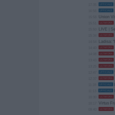
17:35
UFFICIALE
16:56
UFFICIALE
Union Vis 
15:58
15:51
ULTIM'ORA
LIVE | Se
15:50
15:34
ULTIM'ORA
Ladisa: “
14:54
14:40
ULTIM'ORA
14:08
ULTIM'ORA
13:43
ULTIM'ORA
13:25
ULTIM'ORA
12:47
UFFICIALE
12:37
ULTIM'ORA
11:28
UFFICIALE
11:13
UFFICIALE
10:30
ULTIM'ORA
Virtus Fr
10:17
09:40
ULTIM'ORA