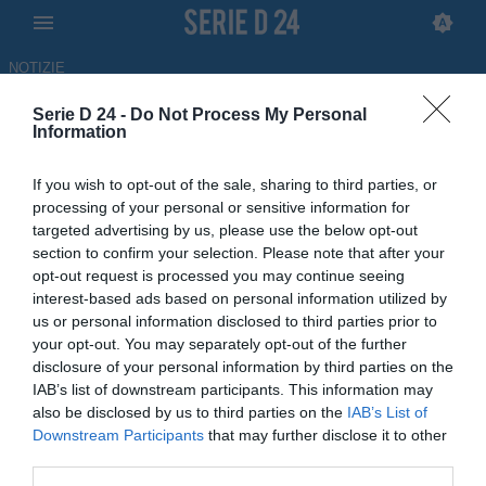
NOTIZIE
Serie D 24 -
Do Not Process My Personal
Il Taranto vuole la Serie D: due
Information
le richieste inoltrate
If you wish to opt-out of the sale, sharing to third parties, or
processing of your personal or sensitive information for
ULTIM'ORA
targeted advertising by us, please use the below opt-out
08.07.2026 14:45 di Redazione
section to confirm your selection. Please note that after your
opt-out request is processed you may continue seeing
Il Taranto vuole la D, la società rossoblù ha inoltrato due richieste
interest-based ads based on personal information utilized by
corredate da adeguata documentazione per ottenere l'iscrizione in
us or personal information disclosed to third parties prior to
quarta serie
your opt-out. You may separately opt-out of the further
disclosure of your personal information by third parties on the
IAB’s list of downstream participants. This information may
also be disclosed by us to third parties on the
IAB’s List of
Downstream Participants
that may further disclose it to other
third parties.