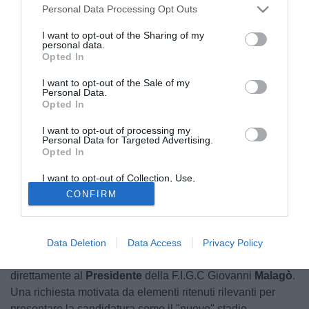
Personal Data Processing Opt Outs
I want to opt-out of the Sharing of my
personal data.
Opted In
I want to opt-out of the Sale of my
Personal Data.
Opted In
Il
Taranto
è ripartito alla grande dopo la batosta contro il
I want to opt-out of processing my
Gladiator
. La squadra rossoblù non ha mai nascosto le
Personal Data for Targeted Advertising.
proprie ambizioni e oggi ha comunicato la sua intenzione -
Opted In
già formalizzata - di ottenere comunque la promozione in
I want to opt-out of Collection, Use,
quarta serie.
Retention, Sale, and/or Sharing of my
CONFIRM
Personal Data that Is Unrelated with the
Purposes for which it was collected.
La società ha presentato la domanda di ripescaggio,
Opted Out
corredata da tutta la documentazione necessaria, ma
anche e sopratutto un'istanza di ammissione in via
Data Deletion
Data Access
Privacy Policy
straordinaria al campionato di
Serie D
, inoltrandola
direttamente al
Presidente
della F.I.G.C Giovanni
Malagò
.
Una richiesta motivata da elementi ritenuti rilevanti per
presentare la candidatura come il "nuovo" stadio