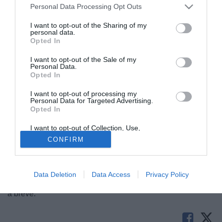
Personal Data Processing Opt Outs
I want to opt-out of the Sharing of my
personal data.
Opted In
I want to opt-out of the Sale of my
Personal Data.
Opted In
Il
Lanciano
si prepara con entusiasmo al ritorno in
Serie
I want to opt-out of processing my
D
. Secondo quanto appreso dalla nostra redazione, il club
Personal Data for Targeted Advertising.
Opted In
abruzzese ha definito l'arrivo in rossonero di Nigel
Kyeremateng
, esterno offensivo classe 2000 redeuce
I want to opt-out of Collection, Use,
dalla stagione disputata al Fossombrone. L'attaccante
Retention, Sale, and/or Sharing of my
CONFIRM
Personal Data that Is Unrelated with the
italo-ghanese è cresciuto nel settore giovanile del Milan,
Purposes for which it was collected.
Opted Out
per poi vestire nel professionismo le maglie di Novara,
Teramo e Fermana. Kyeremateng ha
firmato
in queste ore
Data Deletion
Data Access
Privacy Policy
il suo nuovo contratto con il Lanciano e verrà ufficializzato
a breve.