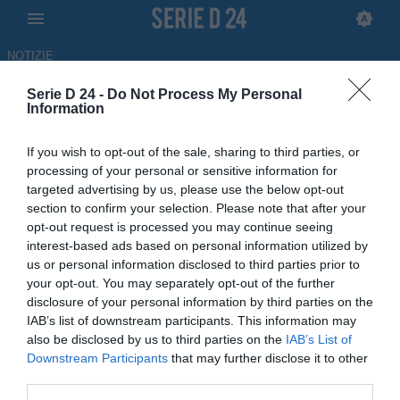
NOTIZIE
Serie D 24 -
Do Not Process My Personal
Lanciano, tutto fatto per l'arrivo
Information
dell'esterno offensivo Nigel
If you wish to opt-out of the sale, sharing to third parties, or
Kyeremateng
processing of your personal or sensitive information for
targeted advertising by us, please use the below opt-out
08.07.2026 15:45 di Redazione
section to confirm your selection. Please note that after your
opt-out request is processed you may continue seeing
interest-based ads based on personal information utilized by
Il neopromosso Lanciano mette a segno un innesto di spessore in
us or personal information disclosed to third parties prior to
vista della nuova stagione in Serie D: è fatta per Nigel
your opt-out. You may separately opt-out of the further
Kyeremateng
disclosure of your personal information by third parties on the
IAB’s list of downstream participants. This information may
also be disclosed by us to third parties on the
IAB’s List of
Downstream Participants
that may further disclose it to other
third parties.