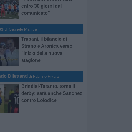
entro 30 giorni dal
comunicato”
ws
di Gabriele Mafrica
Trapani, il bilancio di
Strano e Aronica verso
l'inizio della nuova
stagione
do Dilettanti
di Fabrizio Rivara
Brindisi-Taranto, torna il
derby: sarà anche Sanchez
contro Loiodice