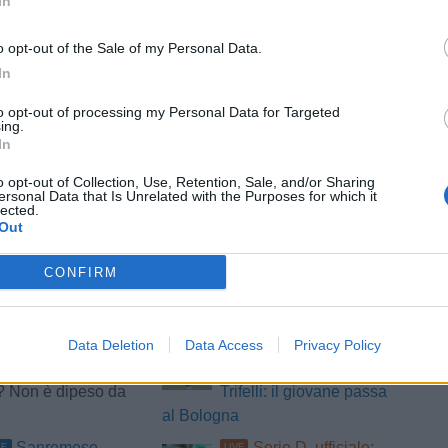
In
o opt-out of the Sale of my Personal Data.
In
to opt-out of processing my Personal Data for Targeted
ing.
In
o opt-out of Collection, Use, Retention, Sale, and/or Sharing
ersonal Data that Is Unrelated with the Purposes for which it
lected.
tizie - Primo Piano
Out
Fasano: ricorso
Lucchese, Dionisi: "Al
RA
CONFIRM
difficile, calciatori
Livorno ho dato tutto. Sto
a
bene, qui è stimolante"
idiese, Eusepi:
L'Aquila,
Data Deletion
Data Access
Privacy Policy
UFFICIALE
rogetto importante.
cessione in prestito per
? Non è dipeso da
Trifelli: il giovane passa
al Bologna
Sanremese,
Serie D, ufficiale:
LE
LIVE