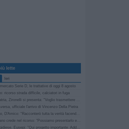
iù lette
Ieri
mercato Serie D, le trattative di oggi 8 agosto
: ricorso strada difficile, calciatori in fuga
Pro Patria, Zironelli si presenta: "Voglio trasmettere entusiasmo. Il passato va cancellato"
versa, ufficiale l'arrivo di Vincenzo Della Pietra
Fasano, D'Amico: "Racconterò tutta la verità facendo nomi e cognomi"
Il Fasano crede nel ricorso: “Possiamo presentarlo entro 30 giorni dal comunicato”
Santegidiese, Eusepi: "Qui progetto importante. Addio? Non è dipeso da me"