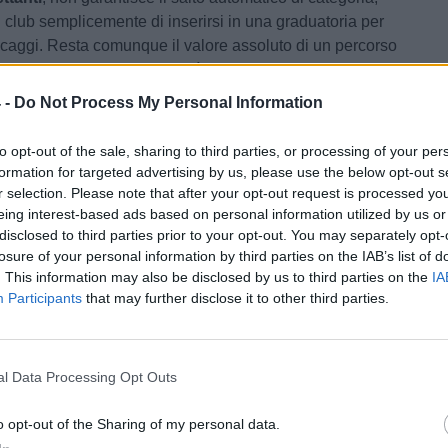
 club semplicemente di inserirsi in una graduatoria per
scaggi. Resta comunque il valore assoluto di un percorso
er l'ennesima volta, la qualità del lavoro tattico e
o da
Cristiano Masitto.
 -
Do Not Process My Personal Information
24
to opt-out of the sale, sharing to third parties, or processing of your per
formation for targeted advertising by us, please use the below opt-out s
ncia il corso "Training of Trainers": "Questo progetto
r selection. Please note that after your opt-out request is processed y
 aumentare la consapevolezza dei ragazzi"
eing interest-based ads based on personal information utilized by us or
disclosed to third parties prior to your opt-out. You may separately opt-
di C
losure of your personal information by third parties on the IAB’s list of
. This information may also be disclosed by us to third parties on the
IA
iano
/ Data:
Lun 18 maggio 2026 alle 10:02
Participants
that may further disclose it to other third parties.
lle Noci
Tweet
l Data Processing Opt Outs
o opt-out of the Sharing of my personal data.