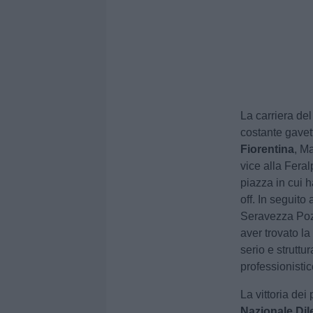
La carriera del
costante gave
Fiorentina
, Ma
vice alla Fera
piazza in cui h
off. In seguito
Seravezza Pozz
aver trovato la
serio e struttu
professionistic
La vittoria dei 
Nazionale Dile