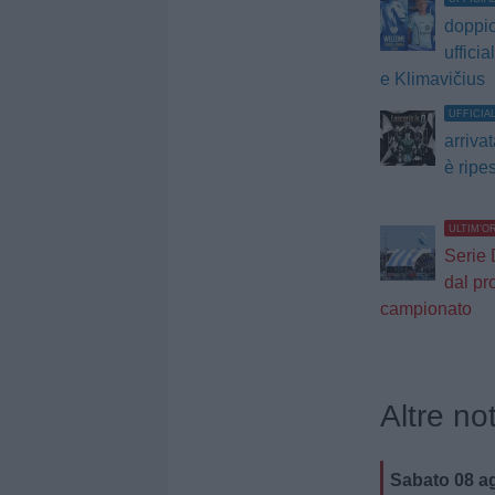
doppio
ufficia
e Klimavičius
UFFICIA
arrivata
è ripe
ULTIM'O
Serie 
dal pr
campionato
Altre not
Sabato 08 a