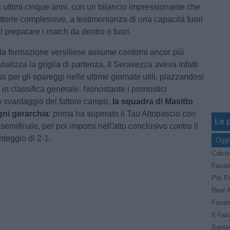
i ultimi cinque anni, con un bilancio impressionante che
vittorie complessive, a testimonianza di una capacità fuori
 preparare i match da dentro o fuori.
la formazione versiliese assume contorni ancor più
 analizza la griglia di partenza. Il Seravezza aveva infatti
ss per gli spareggi nelle ultime giornate utili, piazzandosi
 in classifica generale. Nonostante i pronostici
lo svantaggio del fattore campo,
la squadra di Masitto
gni gerarchia
: prima ha superato il Tau Altopascio con
Le p
 semifinale, per poi imporsi nell'atto conclusivo contro il
nteggio di 2-1.
Oggi
Calcio
Fasano
Real A