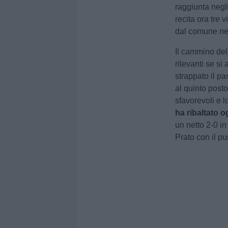
raggiunta negl
recita ora tre 
dal comune nel
Il cammino del
rilevanti se si
strappato il pa
al quinto posto
sfavorevoli e 
ha ribaltato o
un netto 2-0 in
Prato con il pu