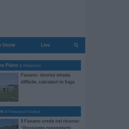
e Storie
Live
mo Piano
di Redazione
Fasano: ricorso strada
difficile, calciatori in fuga
ws
di Francesco Giudice
Il Fasano crede nel ricorso:
“Possiamo presentarlo