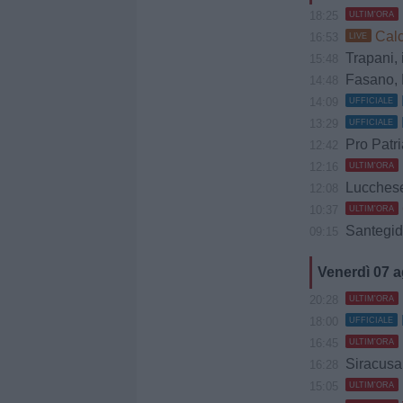
18:25
ULTIM'ORA
Calc
16:53
LIVE
Trapani, il
15:48
Fasano, D
14:48
14:09
UFFICIALE
13:29
UFFICIALE
Pro Patria, Z
12:42
12:16
ULTIM'ORA
Lucchese, 
12:08
10:37
ULTIM'ORA
Santegidie
09:15
Venerdì 07 
20:28
ULTIM'ORA
18:00
UFFICIALE
16:45
ULTIM'ORA
Siracusa, Caccio
16:28
15:05
ULTIM'ORA