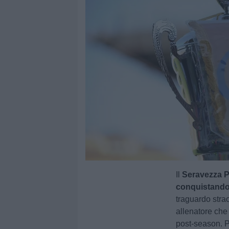
Il
Seravezza P
conquistando l
traguardo strao
allenatore che
post-season. Per