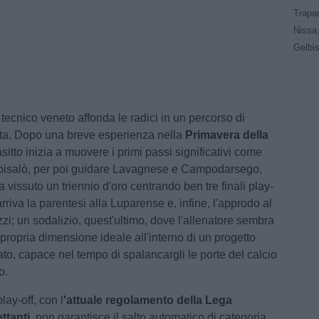
Gelbis
 tecnico veneto affonda le radici in un percorso di
tta. Dopo una breve esperienza nella
Primavera della
sitto inizia a muovere i primi passi significativi come
lpisalò, per poi guidare Lavagnese e Campodarsego,
a vissuto un triennio d'oro centrando ben tre finali play-
 arriva la parentesi alla Luparense e, infine, l'approdo al
i; un sodalizio, quest'ultimo, dove l'allenatore sembra
 propria dimensione ideale all'interno di un progetto
rato, capace nel tempo di spalancargli le porte del calcio
o.
play-off, con l
'attuale regolamento della Lega
ttanti
, non garantisce il salto automatico di categoria,