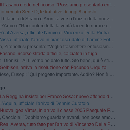
Il Fasano crede nel ricorso: “Possiamo presentarlo entro 30 giorni dal comunicato”
iomercato Serie D, le trattative di oggi 8 agosto
 bilancio di Strano e Aronica verso l'inizio della nuova stagione
'Amico: "Racconterò tutta la verità facendo nomi e cognomi"
Real Aversa, ufficiale l'arrivo di Vincenzo Della Pietra
Nissa, ufficiale l'arrivo in biancoscudato di Lamine Fofana
ironelli si presenta: "Voglio trasmettere entusiasmo. Il passato va cancellato"
Fasano: ricorso strada difficile, calciatori in fuga
Dionisi: "Al Livorno ho dato tutto. Sto bene, qui è stimolante"
Gelbison, arriva la risoluzione con Facundo Urquiza
se, Eusepi: "Qui progetto importante. Addio? Non è dipeso da me"
ago
La Reggina insiste per Franco Sosa: nuovo affondo del club amaranto
L'Aquila, ufficiale l'arrivo di Dennis Curatolo
Nuova Igea Virtus, in arrivo il classe 2005 Pasquale Faccetti
la: "Dobbiamo guardare avanti, non possiamo prenderci carico di quello che è successo lo scorso anno"
Real Aversa, tutto fatto per l'arrivo di Vincenzo Della Pietra