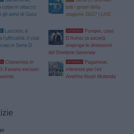
 colpo in attacco:
tutti i gironi della
li gli arrivi di Ganz
stagione 26/27 | LIVE
Lascaris, è
Pompei, caso
LE
ULTIM'ORA
 l'ufficialità: il club
D'Avino: la società
scato in Serie D
respinge le dimissioni
del Direttore Generale
Clamoroso in
Paganese,
RA
ULTIM'ORA
D: Fasano escluso
interesse per l'ex
ossimo
Avellino Noah Mutanda
izie
go