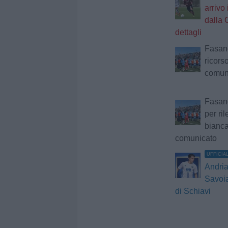
arrivo
dalla C
dettagli
Fasano
ricorso
comun
Fasano,
per ril
bianca
comunicato
UFFICIA
Andria
Savoia:
di Schiavi