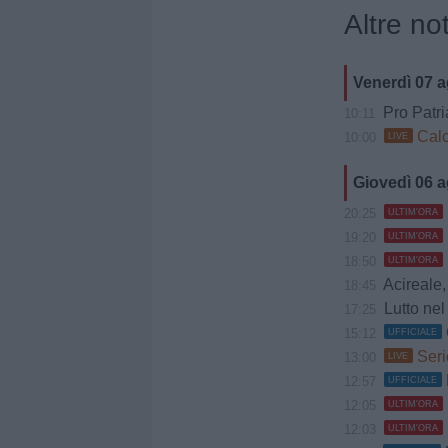
Altre not
Venerdì 07 
Pro Patria, 
10:11
Calc
10:00
LIVE
Giovedì 06 
20:25
ULTIM'ORA
19:20
ULTIM'ORA
18:50
ULTIM'ORA
Acireale, Cociman
18:45
Lutto nel 
17:25
15:12
UFFICIALE
Seri
13:00
LIVE
12:57
UFFICIALE
12:05
ULTIM'ORA
12:03
ULTIM'ORA