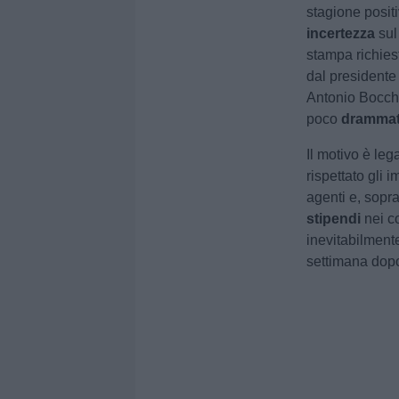
stagione posit
incertezza
su
stampa richiest
dal presidente 
Antonio Bocchet
poco
drammat
Il motivo è leg
rispettato gli 
agenti e, sopr
stipendi
nei co
inevitabilment
settimana dopo 