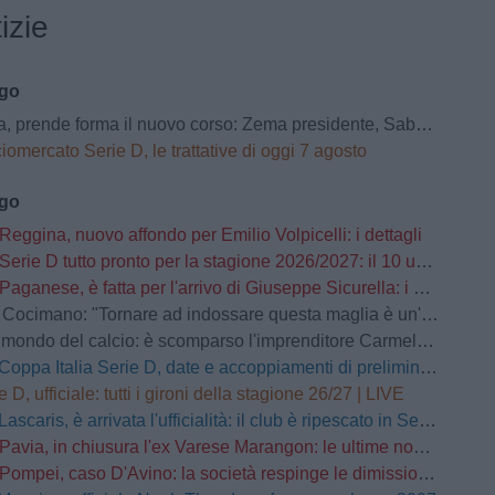
izie
ago
prende forma il nuovo corso: Zema presidente, Sabatini al fianco del club
iomercato Serie D, le trattative di oggi 7 agosto
ago
Reggina, nuovo affondo per Emilio Volpicelli: i dettagli
Serie D tutto pronto per la stagione 2026/2027: il 10 usciranno i calendari
Paganese, è fatta per l'arrivo di Giuseppe Sicurella: i dettagli
o: "Tornare ad indossare questa maglia è un'emozione fortissima. Mi ha convinto la serietà della società"
mondo del calcio: è scomparso l'imprenditore Carmelo Cogliandro
Coppa Italia Serie D, date e accoppiamenti di preliminari e primo turno
e D, ufficiale: tutti i gironi della stagione 26/27 | LIVE
Lascaris, è arrivata l'ufficialità: il club è ripescato in Serie D
Pavia, in chiusura l'ex Varese Marangon: le ultime novità
Pompei, caso D'Avino: la società respinge le dimissioni del Direttore Generale