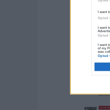
Opted 
I want t
Opted 
I want 
Advertis
Opted 
I want t
of my P
was col
Opted 
Altre no
Virtus
Letton
passa 
ULTIM'O