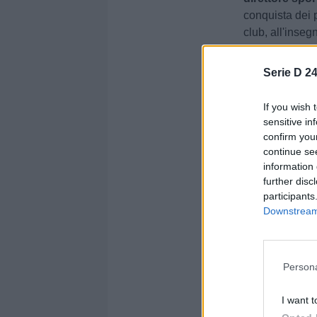
conquista dei 
club, all'inseg
Negli ultimi gi
Serie D 24
futuro a dir p
azzurrostellat
If you wish 
adesso, è che 
sensitive in
determinante
confirm you
definitivamen
continue se
information 
Graduator
further disc
guida
participants
Downstream 
Serie D, 
Sezione:
Girone 
Persona
Autore: Giovanni 
I want t
Condividi