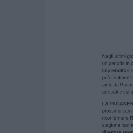
Negli ultimi gi
un periodo in c
imprenditori
e
può finalment
aiuto, la Paga
arretrati e sta 
LA PAGANES
prossimo camp
riconfermare
R
stagione hanno 
direttore spo