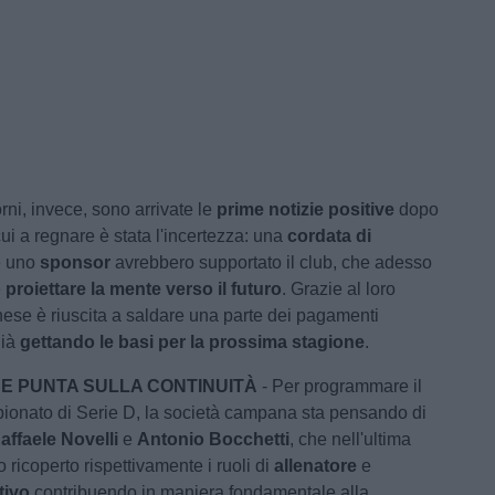
orni, invece, sono arrivate le
prime notizie positive
dopo
ui a regnare è stata l'incertezza: una
cordata di
 uno
sponsor
avrebbero supportato il club, che adesso
e
proiettare la mente verso il futuro
. Grazie al loro
nese è riuscita a saldare una parte dei pagamenti
già
gettando le basi per la prossima stagione
.
E PUNTA SULLA CONTINUITÀ
- Per programmare il
ionato di Serie D, la società campana sta pensando di
affaele Novelli
e
Antonio Bocchetti
, che nell'ultima
ricoperto rispettivamente i ruoli di
allenatore
e
rtivo
contribuendo in maniera fondamentale alla