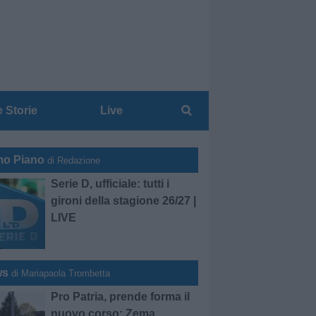
e Storie
Live
mo Piano
di Redazione
Serie D, ufficiale: tutti i
gironi della stagione 26/27 |
LIVE
ws
di Mariapaola Trombetta
Pro Patria, prende forma il
nuovo corso: Zema