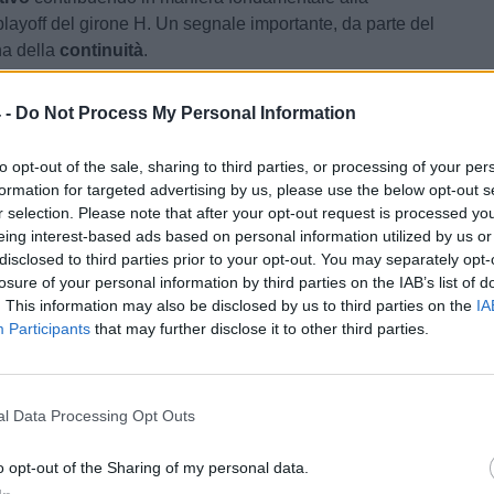
playoff del girone H. Un segnale importante, da parte del
na della
continuità
.
orni, i campani stanno compiendo passi in avanti verso il
 -
Do Not Process My Personal Information
oco
significativi
. Dopo settimane di incertezza, l'ambiente
o vede la
luce in fondo al tunnel
. La sensazione,
to opt-out of the sale, sharing to third parties, or processing of your per
la prossima potrebbe essere una settimana
formation for targeted advertising by us, please use the below opt-out s
in vista della prossima stagione e che a breve si potrà
r selection. Please note that after your opt-out request is processed y
te
delineare il futuro della Paganese
.
eing interest-based ads based on personal information utilized by us or
disclosed to third parties prior to your opt-out. You may separately opt-
ia di ripescaggio tra le vincenti ai playoff di Serie D: la
losure of your personal information by third parties on the IAB’s list of
. This information may also be disclosed by us to third parties on the
IA
Participants
that may further disclose it to other third parties.
i play-off volgono al termine: le vincitrici di ogni girone
H
/ Data:
Ven 05 giugno 2026 alle 16:27
l Data Processing Opt Outs
Indovina
o opt-out of the Sharing of my personal data.
Tweet