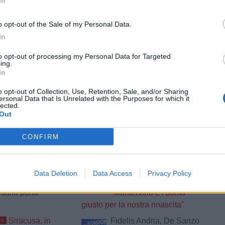
In
o opt-out of the Sale of my Personal Data.
In
to opt-out of processing my Personal Data for Targeted
ing.
In
o opt-out of Collection, Use, Retention, Sale, and/or Sharing
ersonal Data that Is Unrelated with the Purposes for which it
lected.
Out
CONFIRM
tizie - Girone H
 Francavilla e
Fasano, il
ULTIM'ORA
Data Deletion
Data Access
Privacy Policy
ia: un feeling che
presidente Sibilio:
dalla porta
"Montervino è l'uomo
giusto per la nostra rinascita"
Siracusa, in
Fidelis Andria, De Sanzo
RA