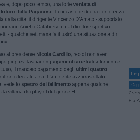
iva e, dopo poco tempo, una forte
ventata di
l
futuro della Paganese
. In occasione di una conferenza
a dalla città, il dirigente Vincenzo D'Amato - supportato
onorario Aniello Calabrese e dal direttore sportivo
ti - qualche settimana fa illustrò una situazione a dir
ica
.
ato al presidente
Nicola Cardillo
, reo di non aver
impegni presi lasciando
pagamenti arretrati
a fornitori e
attutto, il mancato pagamento degli
ultimi quattro
Le p
nfronti dei calciatori. L'ambiente azzurrostellato,
e, vede lo
spettro del fallimento
appena qualche
Oggi
la vittoria dei playoff del girone H.
Calcio