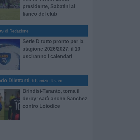
presidente, Sabatini al
fianco del club
ws
di Redazione
Serie D tutto pronto per la
stagione 2026/2027: il 10
usciranno i calendari
do Dilettanti
di Fabrizio Rivara
Brindisi-Taranto, torna il
derby: sarà anche Sanchez
contro Loiodice