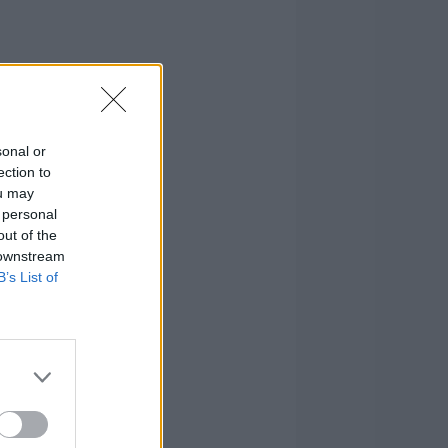
sonal or
ection to
ou may
 personal
out of the
 downstream
B’s List of