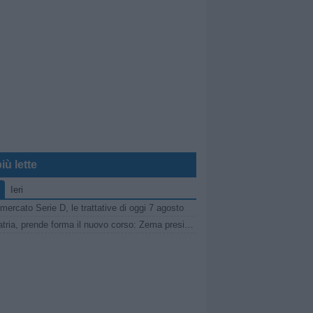
iù lette
Ieri
mercato Serie D, le trattative di oggi 7 agosto
Pro Patria, prende forma il nuovo corso: Zema presidente, Sabatini al fianco del club