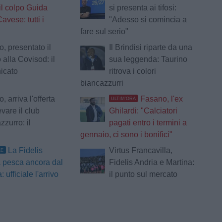
 il colpo Guida
si presenta ai tifosi:
avese: tutti i
"Adesso si comincia a
fare sul serio"
, presentato il
Il Brindisi riparte da una
 alla Covisod: il
sua leggenda: Taurino
icato
ritrova i colori
biancazzurri
 arriva l'offerta
Fasano, l'ex
ULTIM'ORA
evare il club
Ghilardi: "Calciatori
zzurro: il
pagati entro i termini a
gennaio, ci sono i bonifici"
La Fidelis
Virtus Francavilla,
LE
 pesca ancora dal
Fidelis Andria e Martina:
 ufficiale l'arrivo
il punto sul mercato