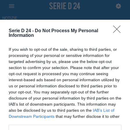
NOTIZIE
Serie D 24 -
Do Not Process My Personal
Nissa, in arrivo Salvatore
Information
Maltese e Giovanbattista
If you wish to opt-out of the sale, sharing to third parties, or
Catalano
processing of your personal or sensitive information for
targeted advertising by us, please use the below opt-out
17.06.2026 16:54 di Redazione
section to confirm your selection. Please note that after your
opt-out request is processed you may continue seeing
interest-based ads based on personal information utilized by
Doppio colpo Nissa: in arrivo il difensore classe '92 Salvatore
us or personal information disclosed to third parties prior to
Maltese e l'attaccante classe '94 Giovanbattista Catalano
your opt-out. You may separately opt-out of the further
disclosure of your personal information by third parties on the
IAB’s list of downstream participants. This information may
also be disclosed by us to third parties on the
IAB’s List of
Downstream Participants
that may further disclose it to other
third parties.