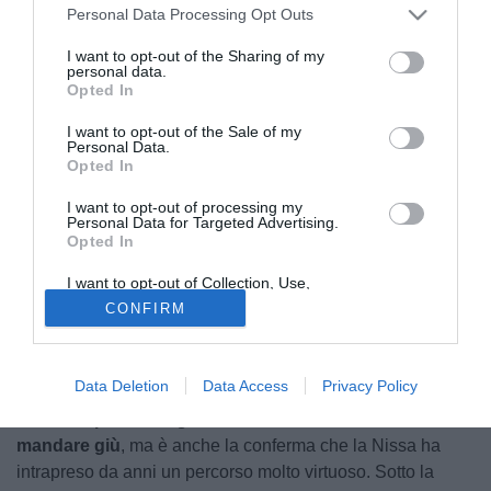
Personal Data Processing Opt Outs
I want to opt-out of the Sharing of my
personal data.
Opted In
I want to opt-out of the Sale of my
Personal Data.
© foto di Claudio Vicari
Opted In
Secondo quanto raccolto dalla nostra redazione
, la
I want to opt-out of processing my
Nissa
sarebbe pronta a chiudere
due colpi di un certo
Personal Data for Targeted Advertising.
Opted In
calibro
: si tratta del difensore classe '92
Salvatore
Maltese
, reduce da due stagioni con la maglia della Nuova
I want to opt-out of Collection, Use,
Igea Virtus, e dell'attaccante classe '94
Giovanbattista
Retention, Sale, and/or Sharing of my
CONFIRM
Personal Data that Is Unrelated with the
Catalano
, che, negli ultimi mesi ha giocato alla Vigor
Purposes for which it was collected.
Opted Out
Lamezia.
Data Deletion
Data Access
Privacy Policy
L'obiettivo della formazione siciliana è chiara, perché
il
secondo posto nel girone I è un boccone amaro da
mandare giù
, ma è anche la conferma che la Nissa ha
intrapreso da anni un percorso molto virtuoso. Sotto la