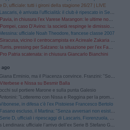
e D, ufficiale: tutti i gironi della stagione 26/27 | LIVE
Lascaris, è arrivata l'ufficialità: il club è ripescato in Serie D
Pavia, in chiusura l'ex Varese Marangon: le ultime novità
Pompei, caso D'Avino: la società respinge le dimissioni del Direttore Generale
Messina: ufficiale Noah Theodore, francese classe 2007
Siracusa, vicino il centrocampista ex Acireale Zakaria Daqoune
Turris, pressing per Salzano: la situazione per l'ex Fasano
Pro Patria scatenata: in chiusura Giancarlo Bianchini
5 ago
na Erminio, ma il Piacenza convince. Franzini: "Soddisfatto della prestazione"
Viterbese e Nissa su Besmir Balla
occhi sul portiere Marone e sulla punta Galesio
Antonini: "Lotteremo con Nissa e Reggina per la promozione"
Vibonese, in difesa c'è l'ex Pistoiese Francesco Bertolo
Fasano escluso, il Martina: "Senza avversari non esistono grandi storie"
Serie D, ufficiali i ripescaggi di Lascaris, Fiorenzuola, Castellanzese, Grassina, Derthona e Tropical Coriano
Lendinara: ufficiale l’arrivo dell’ex Serie B Stefano Giacomelli