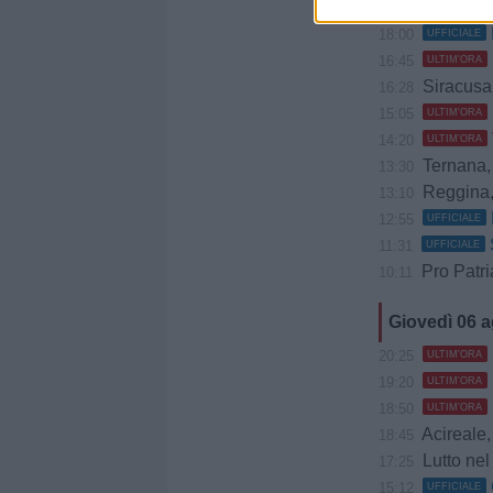
20:28
ULTIM'ORA
18:00
UFFICIALE
16:45
ULTIM'ORA
Siracusa, Caccio
16:28
15:05
ULTIM'ORA
14:20
ULTIM'ORA
Ternana, B
13:30
Reggina, 
13:10
12:55
UFFICIALE
11:31
UFFICIALE
Pro Patria, 
10:11
Giovedì 06 
20:25
ULTIM'ORA
19:20
ULTIM'ORA
18:50
ULTIM'ORA
Acireale, Cociman
18:45
Lutto nel 
17:25
15:12
UFFICIALE