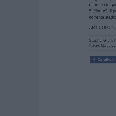
diramata in que
5 (cinque) di p
corrente stagio
ARTICOLO I
Sezione:
Girone I
Autore: Marco Cav
Condividi