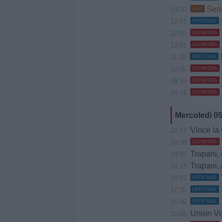
Seri
13:00
LIVE
12:57
UFFICIALE
12:05
ULTIM'ORA
12:03
ULTIM'ORA
11:28
UFFICIALE
10:00
ULTIM'ORA
09:15
ULTIM'ORA
08:34
ULTIM'ORA
Mercoledì 0
Vince la Gia
22:27
20:08
ULTIM'ORA
Trapani, 
19:55
Trapani, 
19:13
19:02
UFFICIALE
17:35
UFFICIALE
16:56
UFFICIALE
Union Vis 
15:58