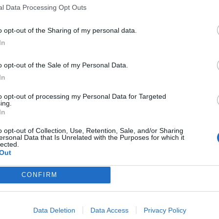
granata
l Data Processing Opt Outs
a, l'addio di
Nissa, Reggina e
o opt-out of the Sharing of my personal data.
i: "Abbiamo
Trapani: il punto sul
In
o tutti qualcosa di
mercato
 merita altre
o opt-out of the Sale of my Personal Data.
In
Athletic Club
Rizzetta sulla Reggina:
LE
to opt-out of processing my Personal Data for Targeted
o, il nuovo
"Rappresenta
ing.
tore è Giuseppe
un'opportunità, come il
In
Napoli nel 2004"
o opt-out of Collection, Use, Retention, Sale, and/or Sharing
ersonal Data that Is Unrelated with the Purposes for which it
lected.
Out
izie
CONFIRM
ago
iomercato Serie D, le trattative di oggi 7 agosto
Data Deletion
Data Access
Privacy Policy