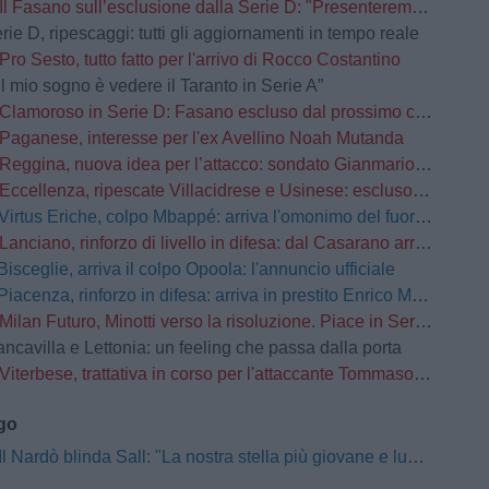
Il Fasano sull’esclusione dalla Serie D: "Presenteremo ricorso d’urgenza”
rie D, ripescaggi: tutti gli aggiornamenti in tempo reale
Pro Sesto, tutto fatto per l'arrivo di Rocco Costantino
Il mio sogno è vedere il Taranto in Serie A”
Clamoroso in Serie D: Fasano escluso dal prossimo campionato
Paganese, interesse per l'ex Avellino Noah Mutanda
Reggina, nuova idea per l’attacco: sondato Gianmario Comi
Eccellenza, ripescate Villacidrese e Usinese: escluso l'Olbia
Virtus Eriche, colpo Mbappé: arriva l'omonimo del fuoriclasse del Real Madrid
Lanciano, rinforzo di livello in difesa: dal Casarano arriva Alessio Barone
Bisceglie, arriva il colpo Opoola: l'annuncio ufficiale
Piacenza, rinforzo in difesa: arriva in prestito Enrico Manzi dal Torino
Milan Futuro, Minotti verso la risoluzione. Piace in Serie C
ancavilla e Lettonia: un feeling che passa dalla porta
Viterbese, trattativa in corso per l'attaccante Tommaso Busatto
ago
Il Nardò blinda Sall: "La nostra stella più giovane e luminosa sarà pronta a tornare a brillare"