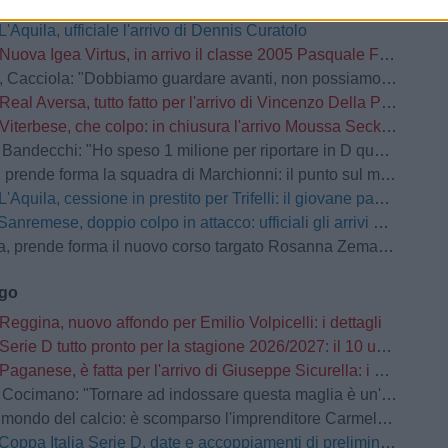
La Reggina insiste per Franco Sosa: nuovo affondo del club amaranto
L'Aquila, ufficiale l'arrivo di Dennis Curatolo
Nuova Igea Virtus, in arrivo il classe 2005 Pasquale Faccetti
la: "Dobbiamo guardare avanti, non possiamo prenderci carico di quello che è successo lo scorso anno"
Real Aversa, tutto fatto per l'arrivo di Vincenzo Della Pietra
Viterbese, che colpo: in chiusura l'arrivo Moussa Seck Ndoye dal Livorno
andecchi: "Ho speso 1 milione per riportare in D questa società"
prende forma la squadra di Marchionni: il punto sul mercato
L'Aquila, cessione in prestito per Trifelli: il giovane passa al Bologna
Sanremese, doppio colpo in attacco: ufficiali gli arrivi di Ganz e Klimavičius
prende forma il nuovo corso targato Rosanna Zema: la conferenza stampa
ago
Reggina, nuovo affondo per Emilio Volpicelli: i dettagli
Serie D tutto pronto per la stagione 2026/2027: il 10 usciranno i calendari
Paganese, è fatta per l'arrivo di Giuseppe Sicurella: i dettagli
o: "Tornare ad indossare questa maglia è un'emozione fortissima. Mi ha convinto la serietà della società"
mondo del calcio: è scomparso l'imprenditore Carmelo Cogliandro
Coppa Italia Serie D, date e accoppiamenti di preliminari e primo turno