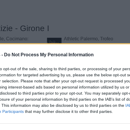
izie - Girone I
le, Cocimano:
Athletic Palermo, Trofeo
re ad indossare
Mike Morra: esulta
 maglia è
l'Arandina nella prima
 -
Do Not Process My Personal Information
rtissima. Mi ha
edizione
ietà della società"
to opt-out of the sale, sharing to third parties, or processing of your per
formation for targeted advertising by us, please use the below opt-out s
Enna, Marco
Ragusa, raffica di
RA
r selection. Please note that after your opt-out request is processed y
è il nuovo
rinnovi: undici giocatori
eing interest-based ads based on personal information utilized by us or
tore e Alessandra
riconfermati
disclosed to third parties prior to your opt-out. You may separately opt-
uova ds: il
losure of your personal information by third parties on the IAB’s list of
. This information may also be disclosed by us to third parties on the
IA
Participants
that may further disclose it to other third parties.
Trapani,
Nissa, ufficiale il colpo
LE
le Sarr: l'ex Inter
Catalano: qualità ed
a il reparto
esperienza per l'attacco