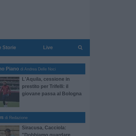
e Storie
Live
mo Piano
di Andrea Delle Noci
L'Aquila, cessione in
prestito per Trifelli: il
giovane passa al Bologna
ws
di Redazione
Siracusa, Cacciola:
"Dobbiamo guardare