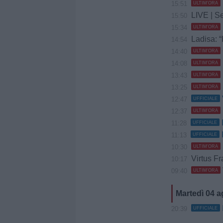
15:51
ULTIM'ORA
LIVE | Se
15:50
15:34
ULTIM'ORA
Ladisa: “
14:54
14:40
ULTIM'ORA
14:08
ULTIM'ORA
13:43
ULTIM'ORA
13:25
ULTIM'ORA
12:47
UFFICIALE
12:37
ULTIM'ORA
11:28
UFFICIALE
11:13
UFFICIALE
10:30
ULTIM'ORA
Virtus Fr
10:17
09:40
ULTIM'ORA
Martedì 04 
20:39
UFFICIALE