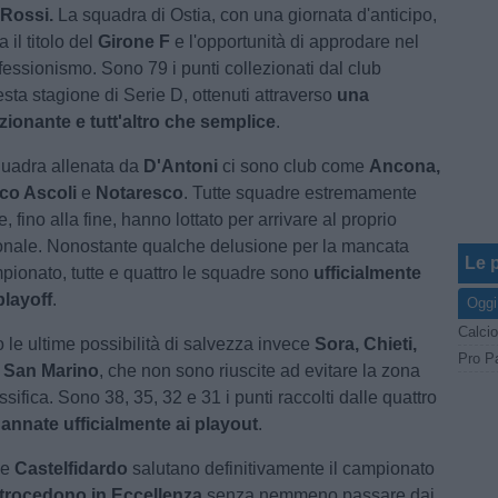
 Rossi.
La squadra di Ostia, con una giornata d'anticipo,
 il titolo del
Girone F
e l'opportunità di approdare nel
essionismo. Sono 79 i punti collezionati dal club
esta stagione di Serie D, ottenuti attraverso
una
ionante e tutt'altro che semplice
.
quadra allenata da
D'Antoni
ci sono club come
Ancona,
ico Ascoli
e
Notaresco
. Tutte squadre estremamente
, fino alla fine, hanno lottato per arrivare al proprio
ionale. Nonostante qualche delusione per la mancata
Le p
mpionato, tutte e quattro le squadre sono
ufficialmente
playoff
.
Oggi
Calcio
 le ultime possibilità di salvezza invece
Sora, Chieti,
Pro Pa
e
San Marino
, che non sono riuscite ad evitare la zona
ssifica. Sono 38, 35, 32 e 31 i punti raccolti dalle quattro
annate ufficialmente ai playout
.
e
Castelfidardo
salutano definitivamente il campionato
trocedono in Eccellenza
senza nemmeno passare dai