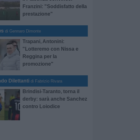
Franzini: "Soddisfatto della
prestazione"
ws
di Gennaro Dimonte
Trapani, Antonini:
"Lotteremo con Nissa e
Reggina per la
promozione"
do Dilettanti
di Fabrizio Rivara
Brindisi-Taranto, torna il
derby: sarà anche Sanchez
contro Loiodice