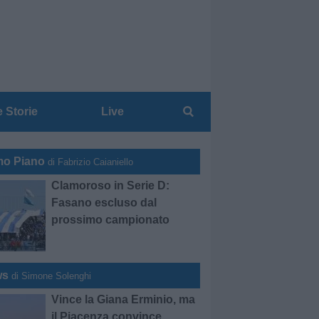
e Storie
Live
mo Piano
di Fabrizio Caianiello
Clamoroso in Serie D:
Fasano escluso dal
prossimo campionato
ws
di Simone Solenghi
Vince la Giana Erminio, ma
il Piacenza convince.