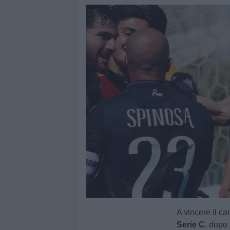
A vincere il c
Serie C
, dopo 