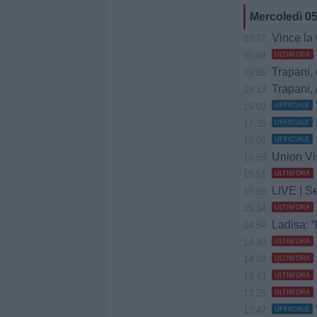
Mercoledì 0
Vince la Gia
22:27
20:08
ULTIM'ORA
Trapani, 
19:55
Trapani, 
19:13
19:02
UFFICIALE
17:35
UFFICIALE
16:56
UFFICIALE
Union Vis 
15:58
15:51
ULTIM'ORA
LIVE | Se
15:50
15:34
ULTIM'ORA
Ladisa: “
14:54
14:40
ULTIM'ORA
14:08
ULTIM'ORA
13:43
ULTIM'ORA
13:25
ULTIM'ORA
12:47
UFFICIALE