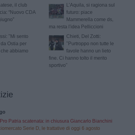
tese, il club
L’Aquila, si ragiona sul
cia: “Nuovo CDA
futuro: piace
giugno”
Mammerella come ds,
ma resta l'idea Pelliccioni
si: "Mi sento
Chieti, Del Zotti:
da Ostia per
"Purtroppo non tutte le
o che abbiamo
favole hanno un lieto
fine. Ci hanno tolto il merito
sportivo"
izie
ago
Pro Patria scatenata: in chiusura Giancarlo Bianchini
iomercato Serie D, le trattative di oggi 6 agosto