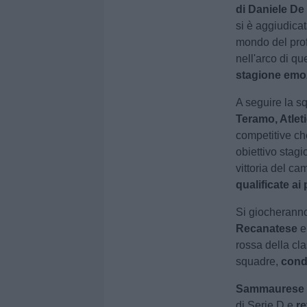
di Daniele De
si è aggiudicata
mondo del prof
nell'arco di qu
stagione emoz
A seguire la s
Teramo, Atlet
competitive che
obiettivo stag
vittoria del ca
qualificate ai 
Si giocheranno
Recanatese
rossa della cla
squadre,
cond
Sammaurese
di Serie D e
re