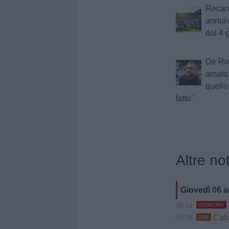
Recana
annun
dal 4 
De Ros
amato 
quell
fatto"
Altre not
Giovedì 06 
08:34
ULTIM'ORA
Calc
08:33
LIVE