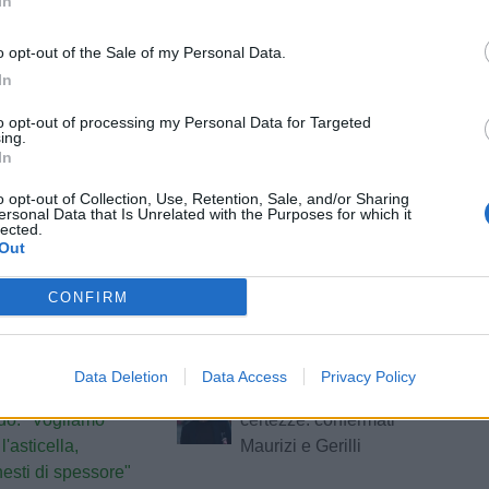
In
o opt-out of the Sale of my Personal Data.
In
tizie - Girone F
to opt-out of processing my Personal Data for Targeted
ing.
In
D'Alessandro
Ancona, arriva l'addio di
STA
l'Atletico Ascoli:
Polci: cedute le quote
o opt-out of Collection, Use, Retention, Sale, and/or Sharing
ersonal Data that Is Unrelated with the Purposes for which it
to tutto me stesso.
societarie
lected.
a ripartire"
Out
a, Alfio Pelliccioni
Notaresco,
ULTIM'ORA
CONFIRM
uovo Direttore
Pjetri verso l’addio: sul
vo
difensore Recanatese e
Aurora Treia
Data Deletion
Data Access
Privacy Policy
UniPomezia,
Ancona, si riparte dalle
STA
do: "Vogliamo
certezze: confermati
l'asticella,
Maurizi e Gerilli
nesti di spessore"