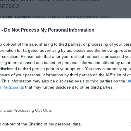
TARESCO
 AI PLAYOUT:
SORA, CHIETI, RECANATESE, SAN
 -
Do Not Process My Personal Information
E:
SAMMAURESE, CASTELFIDARDO
to opt-out of the sale, sharing to third parties, or processing of your per
formation for targeted advertising by us, please use the below opt-out s
F
/ Data:
Dom 03 maggio 2026 alle 17:35
r selection. Please note that after your opt-out request is processed y
 Cagno
eing interest-based ads based on personal information utilized by us or
disclosed to third parties prior to your opt-out. You may separately opt-
Tweet
losure of your personal information by third parties on the IAB’s list of
. This information may also be disclosed by us to third parties on the
IA
Participants
that may further disclose it to other third parties.
l Data Processing Opt Outs
o opt-out of the Sharing of my personal data.