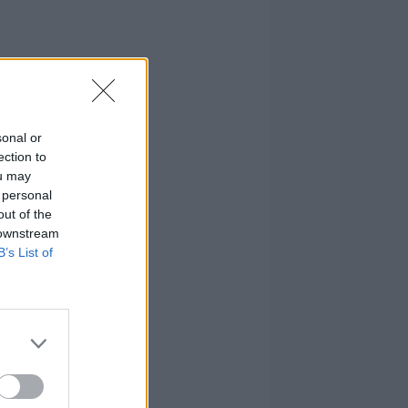
sonal or
ection to
ou may
 personal
out of the
 downstream
B’s List of