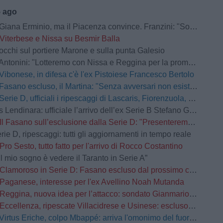
5 ago
na Erminio, ma il Piacenza convince. Franzini: "Soddisfatto della prestazione"
Viterbese e Nissa su Besmir Balla
occhi sul portiere Marone e sulla punta Galesio
Antonini: "Lotteremo con Nissa e Reggina per la promozione"
Vibonese, in difesa c'è l'ex Pistoiese Francesco Bertolo
Fasano escluso, il Martina: "Senza avversari non esistono grandi storie"
Serie D, ufficiali i ripescaggi di Lascaris, Fiorenzuola, Castellanzese, Grassina, Derthona e Tropical Coriano
Lendinara: ufficiale l’arrivo dell’ex Serie B Stefano Giacomelli
Il Fasano sull’esclusione dalla Serie D: "Presenteremo ricorso d’urgenza”
rie D, ripescaggi: tutti gli aggiornamenti in tempo reale
Pro Sesto, tutto fatto per l'arrivo di Rocco Costantino
Il mio sogno è vedere il Taranto in Serie A”
Clamoroso in Serie D: Fasano escluso dal prossimo campionato
Paganese, interesse per l'ex Avellino Noah Mutanda
Reggina, nuova idea per l’attacco: sondato Gianmario Comi
Eccellenza, ripescate Villacidrese e Usinese: escluso l'Olbia
Virtus Eriche, colpo Mbappé: arriva l'omonimo del fuoriclasse del Real Madrid