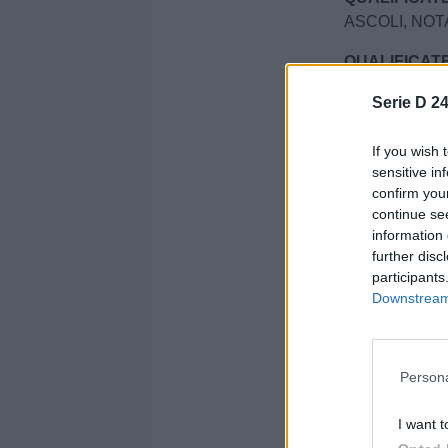
ASCOLI, NO
QUALIFICATE
MARINO
Serie D 24
RETROCESS
If you wish 
sensitive in
Sezione:
Girone 
confirm you
Autore: Tommaso
continue se
information 
Condividi
further disc
participants
Downstream 
Persona
I want t