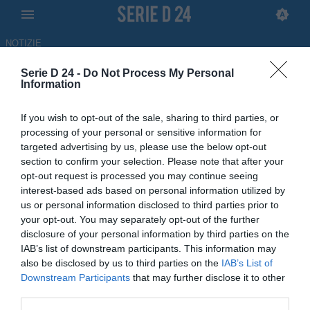
NOTIZIE
Serie D 24 -
Do Not Process My Personal
Rinascita Club Milano: ora la
Information
salvezza diretta è davvero
If you wish to opt-out of the sale, sharing to third parties, or
fattibile
processing of your personal or sensitive information for
targeted advertising by us, please use the below opt-out
01.04.2026 09:09 di
Francesco Alessandro
section to confirm your selection. Please note that after your
Balducci
opt-out request is processed you may continue seeing
interest-based ads based on personal information utilized by
Tre vittorie nelle ultime tre ed una classifica che sorride ai
us or personal information disclosed to third parties prior to
biancorossi allenati da Scavo, che ora sognano la salvezza diretta.
your opt-out. You may separately opt-out of the further
disclosure of your personal information by third parties on the
IAB’s list of downstream participants. This information may
also be disclosed by us to third parties on the
IAB’s List of
Downstream Participants
that may further disclose it to other
third parties.