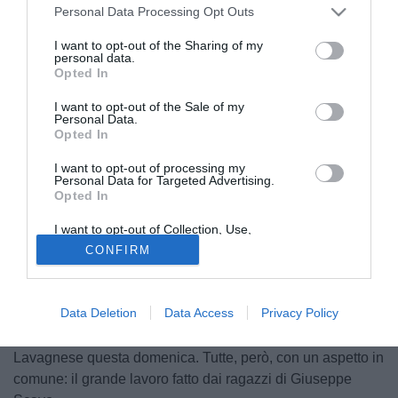
Personal Data Processing Opt Outs
I want to opt-out of the Sharing of my
personal data.
Opted In
I want to opt-out of the Sale of my
Personal Data.
Opted In
Credit: Club Milano
© foto di Credit: Club Milano
I want to opt-out of processing my
Personal Data for Targeted Advertising.
Nelle ultime tre giornate il Club Milano ha cambiato
Opted In
marcia
. E l'ha fatto con carattere, forza mentale e tanta
I want to opt-out of Collection, Use,
qualità. Dopo un filotto di cinque sconfitte tra la
Retention, Sale, and/or Sharing of my
CONFIRM
ventiduesima e la ventiseiesima giornata, i milanesi hanno
Personal Data that Is Unrelated with the
Purposes for which it was collected.
rimesso le cose in ordine con
tre successi di fila contro
Opted Out
Gozzano, Chisola e Lavagnese
. Tre vittorie diverse tra di
Data Deletion
Data Access
Privacy Policy
loro: 2-1 in rimonta contro il Gozzano, 2-0 di controllo
contro il Chisola e un 4-2 impetuoso in casa della
Lavagnese questa domenica. Tutte, però, con un aspetto in
comune: il grande lavoro fatto dai ragazzi di Giuseppe