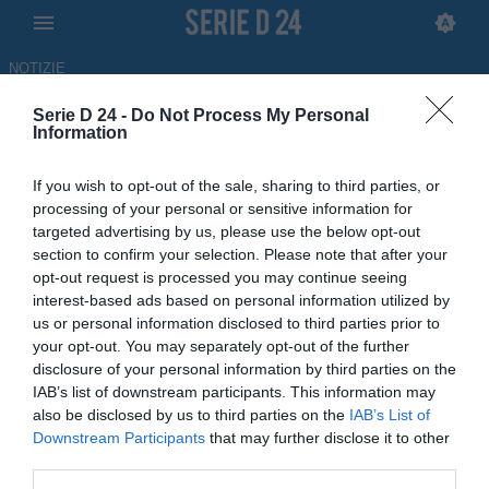
NOTIZIE
Serie D 24 -
Do Not Process My Personal
Grassina-Santegidiese 2-1, il
Information
tabellino della partita
If you wish to opt-out of the sale, sharing to third parties, or
processing of your personal or sensitive information for
LIVE
targeted advertising by us, please use the below opt-out
07.06.2026 16:45 di Redazione
section to confirm your selection. Please note that after your
opt-out request is processed you may continue seeing
Segui con noi la diretta della partita tra Grassina e Santegidiese,
interest-based ads based on personal information utilized by
sfida valevole per le finali degli spareggi nazionali di Eccellenza
us or personal information disclosed to third parties prior to
your opt-out. You may separately opt-out of the further
disclosure of your personal information by third parties on the
IAB’s list of downstream participants. This information may
also be disclosed by us to third parties on the
IAB’s List of
Downstream Participants
that may further disclose it to other
third parties.