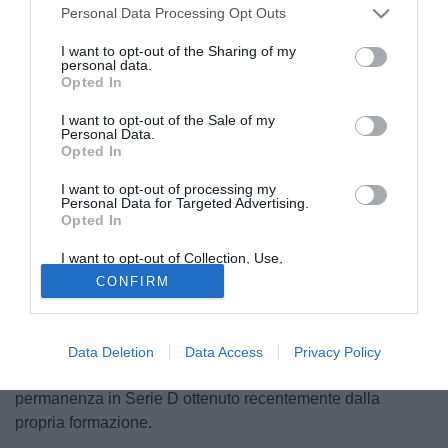
Personal Data Processing Opt Outs
I want to opt-out of the Sharing of my
personal data.
Opted In
I want to opt-out of the Sale of my
Personal Data.
Opted In
© foto di www.imagephotoagency.it
I want to opt-out of processing my
Personal Data for Targeted Advertising.
La storica qualificazione in Champions League del Como,
Opted In
conquistata aritmeticamente ieri dopo il successo sul
campo della Cremonese allo stadio Zini, sta facendo il giro
I want to opt-out of Collection, Use,
Retention, Sale, and/or Sharing of my
del web, scatenando anche le reazioni ironiche del mondo
CONFIRM
Personal Data that Is Unrelated with the
Purposes for which it was collected.
dei dilettanti. Tra queste, spicca il simpatico post
Opted Out
pubblicato sui canali social ufficiali dell'Fbc Oltrepò. Il club
lombardo ha infatti colto l'occasione della storica impresa
Data Deletion
Data Access
Privacy Policy
dei lariani per tracciare un parallelo con il traguardo della
permanenza in Serie D ottenuto recentemente dalla
propria formazione.