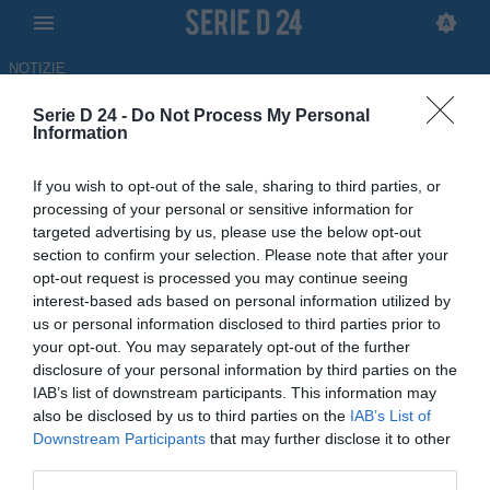
NOTIZIE
Serie D 24 -
Do Not Process My Personal
Como in Champions, l'ironia
Information
social dell'Oltrepò: "Bella
If you wish to opt-out of the sale, sharing to third parties, or
l'Europa, ma vuoi mettere la
processing of your personal or sensitive information for
targeted advertising by us, please use the below opt-out
salvezza in Serie D?"
section to confirm your selection. Please note that after your
opt-out request is processed you may continue seeing
25.05.2026 10:00 di Redazione
interest-based ads based on personal information utilized by
us or personal information disclosed to third parties prior to
L'Oltrepò festeggia la salvezza in Serie D ironizzando sui social sul
your opt-out. You may separately opt-out of the further
Como in Champions League e proponendo un'amichevole estiva.
disclosure of your personal information by third parties on the
IAB’s list of downstream participants. This information may
also be disclosed by us to third parties on the
IAB’s List of
Downstream Participants
that may further disclose it to other
third parties.