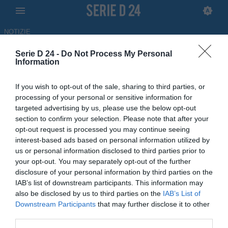
NOTIZIE
Serie D 24 -
Do Not Process My Personal
Enna, Franky Tchaouna:
Information
"Orgoglioso di aver fatto parte
If you wish to opt-out of the sale, sharing to third parties, or
di questo gruppo"
processing of your personal or sensitive information for
targeted advertising by us, please use the below opt-out
07.05.2026 15:56 di
Gabriele Mafrica
section to confirm your selection. Please note that after your
opt-out request is processed you may continue seeing
interest-based ads based on personal information utilized by
Parole al miele da parte del centrocampista ciadiano Franky
us or personal information disclosed to third parties prior to
Tchaouna, che, tramite un post sui propri social, ha ringraziato
your opt-out. You may separately opt-out of the further
l'Enna per questa stagione
disclosure of your personal information by third parties on the
IAB’s list of downstream participants. This information may
also be disclosed by us to third parties on the
IAB’s List of
Downstream Participants
that may further disclose it to other
third parties.