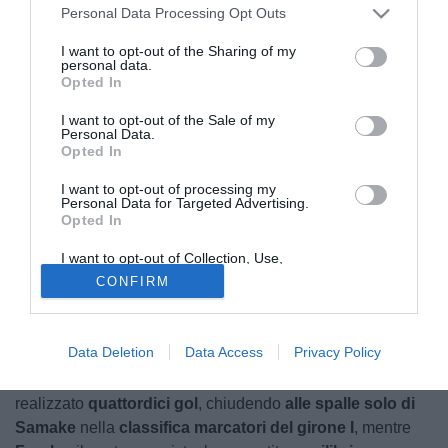
Personal Data Processing Opt Outs
I want to opt-out of the Sharing of my
personal data.
Opted In
I want to opt-out of the Sale of my
Personal Data.
Opted In
© foto di Francesco Paolo Greca
I want to opt-out of processing my
Per il
secondo anno consecutivo
, l'
Enna
ha raggiunto la
Personal Data for Targeted Advertising.
salvezza diretta
senza dover passare dai playout. Così
Opted In
come nella passata stagione
, la società siciliana ha
I want to opt-out of Collection, Use,
costruito la propria squadra andando alla ricerca di
Retention, Sale, and/or Sharing of my
CONFIRM
Personal Data that Is Unrelated with the
giovani di prospettiva
, tra cui, ad esempio, i
gemelli
Purposes for which it was collected.
Tchaouna
, fratelli minori dell'ex Lazio Loum.
Opted Out
Data Deletion
Data Access
Privacy Policy
I due ciadiani sono stati tra i
principali protagonisti
di
questa stagione dei gialloverdi:
Franck
, l'attaccante, ha
realizzato
quattordici gol
, chiudendo
alle spalle solo di
Samake
nella
classifica marcatori del girone I
, mentre