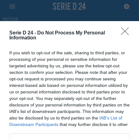
NOTIZIE
Serie D 24 -
Do Not Process My Personal
Nuova Ternana, Bandecchi: "Il
Information
DS sarà Carlo Mammarella"
If you wish to opt-out of the sale, sharing to third parties, or
processing of your personal or sensitive information for
02.06.2026 19:52 di
Gennaro Dimonte
targeted advertising by us, please use the below opt-out
section to confirm your selection. Please note that after your
Il già direttore sportivo della Ternana in Serie C ricoprirà lo stesso
opt-out request is processed you may continue seeing
ruolo nel club che potrebbe disputare la D con il titolo
interest-based ads based on personal information utilized by
dell'Orvietana.
us or personal information disclosed to third parties prior to
your opt-out. You may separately opt-out of the further
disclosure of your personal information by third parties on the
IAB’s list of downstream participants. This information may
also be disclosed by us to third parties on the
IAB’s List of
Downstream Participants
that may further disclose it to other
third parties.