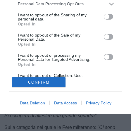
Personal Data Processing Opt Outs
I want to opt-out of the Sharing of my
personal data.
Opted In
I want to opt-out of the Sale of my
Personal Data.
© foto di Image Sport
Opted In
A margine della festa del 2 giugno Stefano Bandecchi,
sindaco di Terni, ha parlato di quello che potrebbe essere il
I want to opt-out of processing my
Personal Data for Targeted Advertising.
futuro della
Nuova Ternana
. Tra titolo preso dall'Orvietana
Opted In
in D, cambio di denominazione e "nuovo" direttore
I want to opt-out of Collection, Use,
sportivo, l'ex presidente del cub ha fatto un punto della
Retention, Sale, and/or Sharing of my
CONFIRM
situazione.
Personal Data that Is Unrelated with the
Purposes for which it was collected.
Opted Out
Partendo proprio dalla persona che dovrà costruire una
rosa con l'obiettivo di tornare subito in C:
"
Carlo
Data Deletion
Data Access
Privacy Policy
Mammarella
sarà il nuovo direttore sportivo della Ternana.
Sì occuperà di allestire una grande squadra".
Sulla categoria nel quale le Fere mliteranno:
"Ci sono