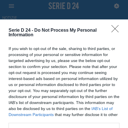
NOTIZIE
Serie D 24 -
Do Not Process My Personal
Fidelis Andria, interesse per
Information
Angelo Bonavolontà della
If you wish to opt-out of the sale, sharing to third parties, or
Virtus Francavilla
processing of your personal or sensitive information for
targeted advertising by us, please use the below opt-out
10.06.2026 11:40 di Redazione
section to confirm your selection. Please note that after your
opt-out request is processed you may continue seeing
interest-based ads based on personal information utilized by
Il club pugliese vuole rinforzare il centrocampo. Interesse per
us or personal information disclosed to third parties prior to
Angelo Bonavolontà, classe 2000 di proprietà della Virtus
your opt-out. You may separately opt-out of the further
Francavilla
disclosure of your personal information by third parties on the
IAB’s list of downstream participants. This information may
also be disclosed by us to third parties on the
IAB’s List of
Downstream Participants
that may further disclose it to other
third parties.