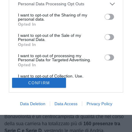
Personal Data Processing Opt Outs
I want to opt-out of the Sharing of my
personal data.
Opted In
I want to opt-out of the Sale of my
Personal Data.
Opted In
I want to opt-out of processing my
Personal Data for Targeted Advertising.
Credit: Virtus Francavilla
Opted In
© foto di Credit: Virtus Francavilla
I want to opt-out of Collection, Use,
La
Fidelis Andria
è al lavoro per programmare la prossima
Retention, Sale, and/or Sharing of my
CONFIRM
stagione. Secondo quanto raccolto dalla nostra redazione,
Personal Data that Is Unrelated with the
Purposes for which it was collected.
il club pugliese avrebbe messo nel mirino
Angelo
Opted Out
Bonavolontà
, centrocampista classe 2000 di proprietà
Data Deletion
Data Access
Privacy Policy
dalla Virtus Francavilla.
Bonavolontà è un centrocampista di qualità che nel corso
della sua carriera ha totalizzato più di
160 presenze tra
Serie C e Serie D
, vestendo le maglie di Andria,