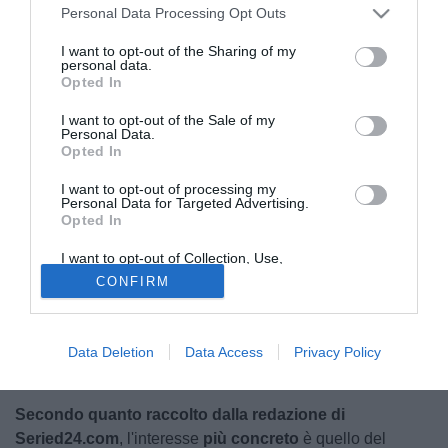
Personal Data Processing Opt Outs
I want to opt-out of the Sharing of my
personal data.
Opted In
I want to opt-out of the Sale of my
Personal Data.
Opted In
I want to opt-out of processing my
Personal Data for Targeted Advertising.
Tra i
protagonisti della vittoria
del
girone B di Serie D
da
Opted In
parte della
Folgore Caratese
c'è l'
attaccante albanese
Eneo Gjonaj
, che ha centrato la
doppia cifra
e il suo
I want to opt-out of Collection, Use,
Retention, Sale, and/or Sharing of my
apporto offensivo, in termini di gol e non solo, è stato
di
CONFIRM
Personal Data that Is Unrelated with the
Purposes for which it was collected.
grande aiuto
per la squadra allenata da
Nicola Belmonte
.
Opted Out
A stagione terminata, però, il classe '95 sarebbe
in uscita
e su di lui c'è già l'
interesse di diversi top club di Serie
Data Deletion
Data Access
Privacy Policy
D
.
Secondo quanto raccolto dalla redazione di
Seried24.com
, l'interesse
più concreto
è quello del