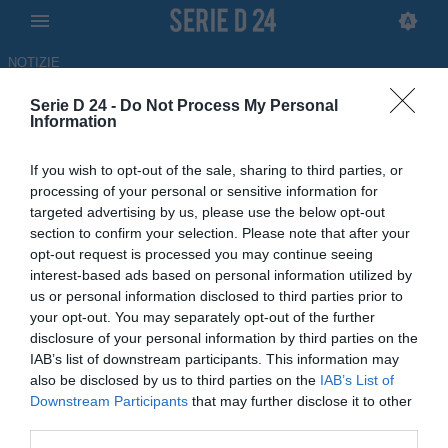
NOTIZIE
Serie D 24 -
Do Not Process My Personal
ChievoVerona, interesse per
Information
Eneo Gjonaj: la situazione
If you wish to opt-out of the sale, sharing to third parties, or
sull'attaccante della Folgore
processing of your personal or sensitive information for
targeted advertising by us, please use the below opt-out
Caratese
section to confirm your selection. Please note that after your
opt-out request is processed you may continue seeing
22.05.2026 09:26 di Redazione
interest-based ads based on personal information utilized by
us or personal information disclosed to third parties prior to
Dopo la vittoria della Serie D, Eneo Gjonaj sarebbe in uscita dalla
your opt-out. You may separately opt-out of the further
Folgore Caratese: su di lui diversi club di D, ma soprattutto il
disclosure of your personal information by third parties on the
ChievoVerona
IAB’s list of downstream participants. This information may
also be disclosed by us to third parties on the
IAB’s List of
Downstream Participants
that may further disclose it to other
third parties.