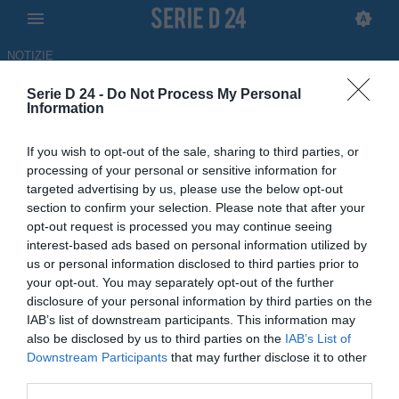
NOTIZIE
Serie D 24 -
Do Not Process My Personal
Valmontone, ufficiale l'arrivo in
Information
panchina di Sandro Pochesci
If you wish to opt-out of the sale, sharing to third parties, or
processing of your personal or sensitive information for
17.02.2026 14:12 di
Francesca Melillo
targeted advertising by us, please use the below opt-out
section to confirm your selection. Please note that after your
Nuova avventura per l'ex L'Aquila e Ternana, Sandro Pochesci è il
opt-out request is processed you may continue seeing
nuovo allenatore del Valmontone: il comunicato ufficiale
interest-based ads based on personal information utilized by
us or personal information disclosed to third parties prior to
your opt-out. You may separately opt-out of the further
disclosure of your personal information by third parties on the
IAB’s list of downstream participants. This information may
also be disclosed by us to third parties on the
IAB’s List of
Downstream Participants
that may further disclose it to other
third parties.