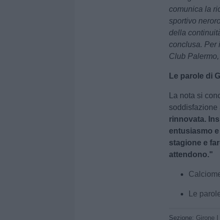
comunica la ri
sportivo neror
della continuit
conclusa. Per i
Club Palermo, t
Le parole di 
La nota si con
soddisfazione 
rinnovata. Ins
entusiasmo e
stagione e far
attendono."
Calciome
Le parole
Sezione:
Girone I