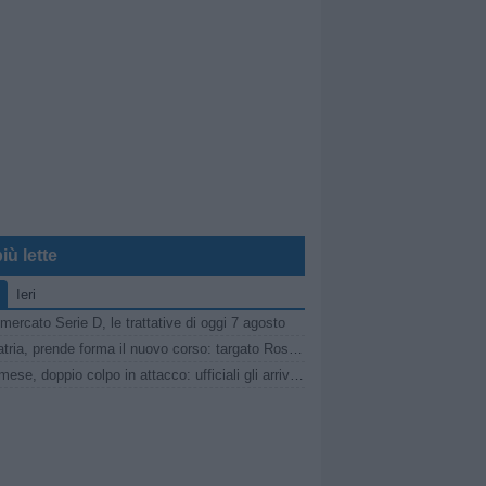
iù lette
Ieri
mercato Serie D, le trattative di oggi 7 agosto
Pro Patria, prende forma il nuovo corso: targato Rosanna Zema la conferenza stampa
Sanremese, doppio colpo in attacco: ufficiali gli arrivi di Ganz e Klimavičius