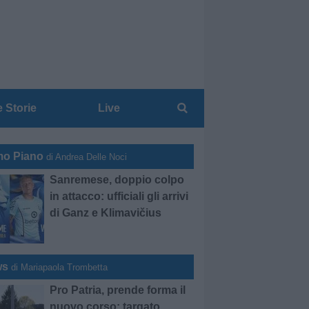
e Storie
Live
mo Piano
di Andrea Delle Noci
Sanremese, doppio colpo
in attacco: ufficiali gli arrivi
di Ganz e Klimavičius
ws
di Mariapaola Trombetta
Pro Patria, prende forma il
nuovo corso: targato