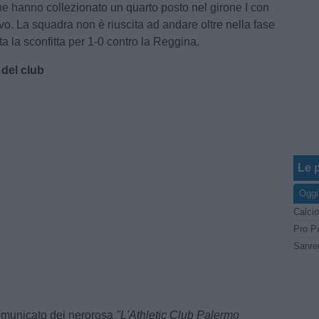
e hanno collezionato un quarto posto nel girone I con
tivo. La squadra non è riuscita ad andare oltre nella fase
a la sconfitta per 1-0 contro la Reggina.
 del club
Le p
Oggi
Calcio
comunicato dei nerorosa
"L'Athletic Club Palermo