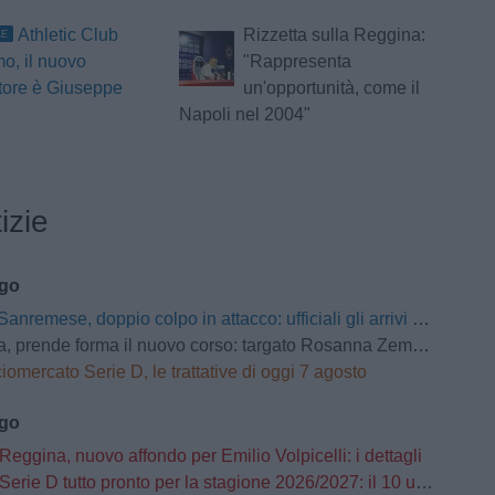
Athletic Club
Rizzetta sulla Reggina:
LE
o, il nuovo
"Rappresenta
tore è Giuseppe
un'opportunità, come il
Napoli nel 2004"
izie
ago
Sanremese, doppio colpo in attacco: ufficiali gli arrivi di Ganz e Klimavičius
prende forma il nuovo corso: targato Rosanna Zema la conferenza stampa
iomercato Serie D, le trattative di oggi 7 agosto
ago
Reggina, nuovo affondo per Emilio Volpicelli: i dettagli
Serie D tutto pronto per la stagione 2026/2027: il 10 usciranno i calendari