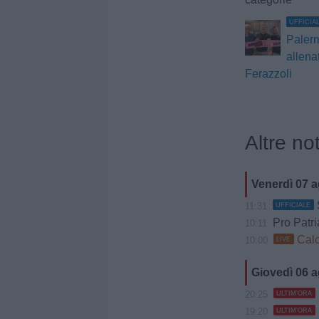
UFFICIA
Palerm
allena
Ferazzoli
Altre not
Venerdì 07 
11:31
UFFICIALE
Pro Patria, 
10:11
Calc
10:00
LIVE
Giovedì 06 
20:25
ULTIM'ORA
19:20
ULTIM'ORA