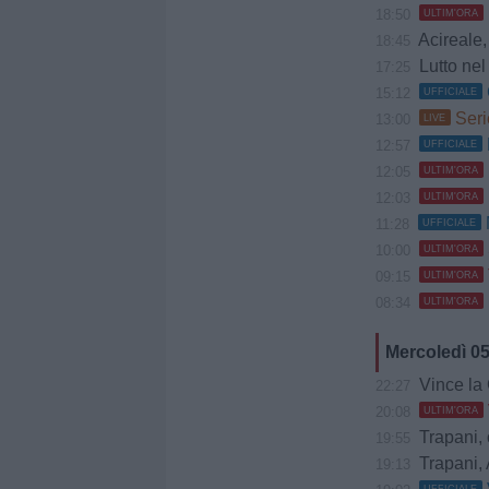
18:50
ULTIM'ORA
Acireale, Cociman
18:45
Lutto nel 
17:25
15:12
UFFICIALE
Seri
13:00
LIVE
12:57
UFFICIALE
12:05
ULTIM'ORA
12:03
ULTIM'ORA
11:28
UFFICIALE
10:00
ULTIM'ORA
09:15
ULTIM'ORA
08:34
ULTIM'ORA
Mercoledì 0
Vince la Gia
22:27
20:08
ULTIM'ORA
Trapani, 
19:55
Trapani, 
19:13
UFFICIALE