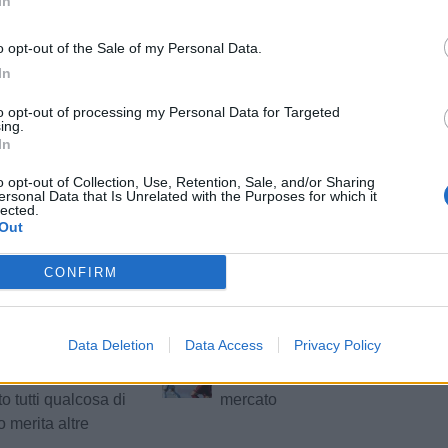
In
re ad indossare
Mike Morra: esulta
 maglia è
l'Arandina nella prima
o opt-out of the Sale of my Personal Data.
rtissima. Mi ha
edizione
In
ietà della società"
to opt-out of processing my Personal Data for Targeted
Enna, Marco
Ragusa, raffica di
RA
ing.
è il nuovo
rinnovi: undici giocatori
In
tore e Alessandra
riconfermati
o opt-out of Collection, Use, Retention, Sale, and/or Sharing
uova ds: il
ersonal Data that Is Unrelated with the Purposes for which it
lected.
Out
Trapani,
Nissa, ufficiale il colpo
LE
le Sarr: l'ex Inter
Catalano: qualità ed
CONFIRM
a il reparto
esperienza per l'attacco
granata
Data Deletion
Data Access
Privacy Policy
a, l'addio di
Nissa, Reggina e
i: "Abbiamo
Trapani: il punto sul
o tutti qualcosa di
mercato
 merita altre