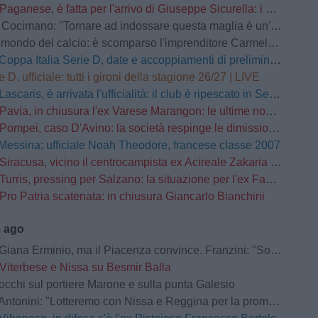
Paganese, è fatta per l'arrivo di Giuseppe Sicurella: i dettagli
o: "Tornare ad indossare questa maglia è un'emozione fortissima. Mi ha convinto la serietà della società"
mondo del calcio: è scomparso l'imprenditore Carmelo Cogliandro
Coppa Italia Serie D, date e accoppiamenti di preliminari e primo turno
e D, ufficiale: tutti i gironi della stagione 26/27 | LIVE
Lascaris, è arrivata l'ufficialità: il club è ripescato in Serie D
Pavia, in chiusura l'ex Varese Marangon: le ultime novità
Pompei, caso D'Avino: la società respinge le dimissioni del Direttore Generale
Messina: ufficiale Noah Theodore, francese classe 2007
Siracusa, vicino il centrocampista ex Acireale Zakaria Daqoune
Turris, pressing per Salzano: la situazione per l'ex Fasano
Pro Patria scatenata: in chiusura Giancarlo Bianchini
5 ago
na Erminio, ma il Piacenza convince. Franzini: "Soddisfatto della prestazione"
Viterbese e Nissa su Besmir Balla
occhi sul portiere Marone e sulla punta Galesio
Antonini: "Lotteremo con Nissa e Reggina per la promozione"