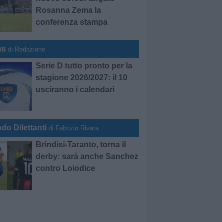
Rosanna Zema la
conferenza stampa
ws
di Redazione
Serie D tutto pronto per la
stagione 2026/2027: il 10
usciranno i calendari
do Dilettanti
di Fabrizio Rivara
Brindisi-Taranto, torna il
derby: sarà anche Sanchez
contro Loiodice