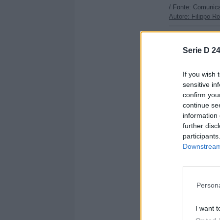
/ Fonte: Comunica
Autore: Filippo Ro
Condividi
Serie D 24
If you wish 
sensitive in
confirm you
continue se
information 
further disc
participants
Downstream 
Persona
Altre not
I want t
Acirea