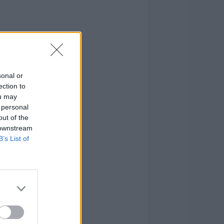
sonal or
ection to
ou may
 personal
out of the
 downstream
B’s List of