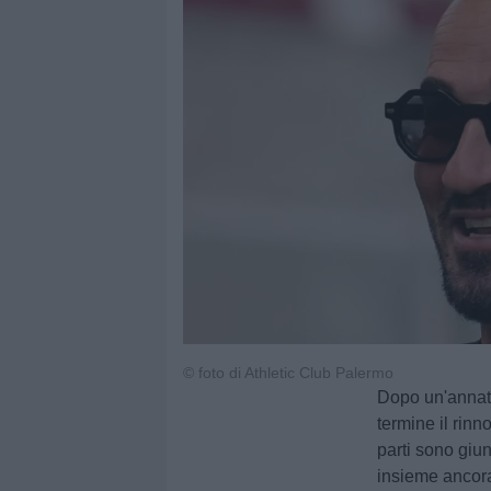
© foto di Athletic Club Palermo
Dopo un'annat
termine il rin
parti sono giu
insieme ancora 