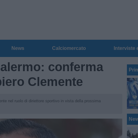
News
Calciomercato
Interviste 
Palermo: conferma
Pri
piero Clemente
e nel ruolo di diriettore sportivo in vista della prossima
Ne