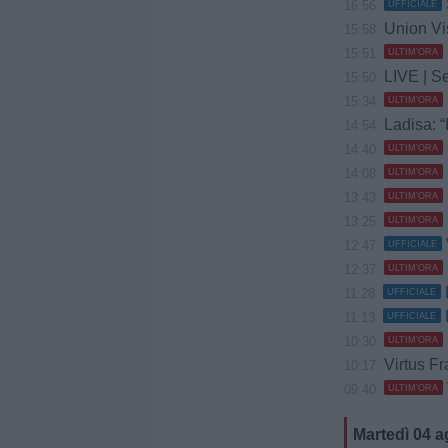
16:56
UFFICIALE
Union Vis 
15:58
15:51
ULTIM'ORA
LIVE | Se
15:50
15:34
ULTIM'ORA
Ladisa: “
14:54
14:40
ULTIM'ORA
14:08
ULTIM'ORA
13:43
ULTIM'ORA
13:25
ULTIM'ORA
12:47
UFFICIALE
12:37
ULTIM'ORA
11:28
UFFICIALE
11:13
UFFICIALE
10:30
ULTIM'ORA
Virtus Fr
10:17
09:40
ULTIM'ORA
Martedì 04 