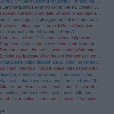
Serie D, ufficiali i ripescaggi di Lascaris, Fiorenzuola, Castellanzese, Grassina, Derthona e Tropical Coriano
Lendinara: ufficiale l’arrivo dell’ex Serie B Stefano Giacomelli
Il Fasano sull’esclusione dalla Serie D: "Presenteremo ricorso d’urgenza”
rie D, ripescaggi: tutti gli aggiornamenti in tempo reale
Pro Sesto, tutto fatto per l'arrivo di Rocco Costantino
Il mio sogno è vedere il Taranto in Serie A”
Clamoroso in Serie D: Fasano escluso dal prossimo campionato
Paganese, interesse per l'ex Avellino Noah Mutanda
Reggina, nuova idea per l’attacco: sondato Gianmario Comi
Eccellenza, ripescate Villacidrese e Usinese: escluso l'Olbia
Virtus Eriche, colpo Mbappé: arriva l'omonimo del fuoriclasse del Real Madrid
Lanciano, rinforzo di livello in difesa: dal Casarano arriva Alessio Barone
Bisceglie, arriva il colpo Opoola: l'annuncio ufficiale
Piacenza, rinforzo in difesa: arriva in prestito Enrico Manzi dal Torino
Milan Futuro, Minotti verso la risoluzione. Piace in Serie C
ancavilla e Lettonia: un feeling che passa dalla porta
Viterbese, trattativa in corso per l'attaccante Tommaso Busatto
ago