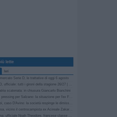
iù lette
Ieri
mercato Serie D, le trattative di oggi 6 agosto
Serie D, ufficiale: tutti i gironi della stagione 26/27 | LIVE
tria scatenata: in chiusura Giancarlo Bianchini
Turris, pressing per Salzano: la situazione per l'ex Fasano
Pompei, caso D'Avino: la società respinge le dimissioni del Direttore Generale
Siracusa, vicino il centrocampista ex Acireale Zakaria Daqoune
Messina: ufficiale Noah Theodore, francese classe 2007