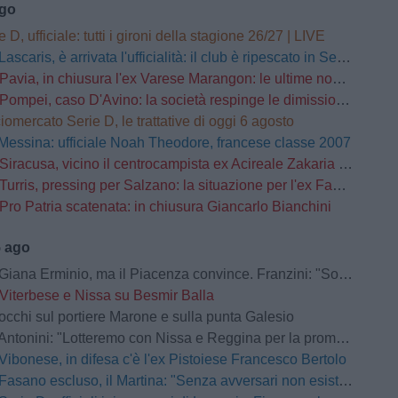
ago
e D, ufficiale: tutti i gironi della stagione 26/27 | LIVE
Lascaris, è arrivata l'ufficialità: il club è ripescato in Serie D
Pavia, in chiusura l'ex Varese Marangon: le ultime novità
Pompei, caso D'Avino: la società respinge le dimissioni del Direttore Generale
iomercato Serie D, le trattative di oggi 6 agosto
Messina: ufficiale Noah Theodore, francese classe 2007
Siracusa, vicino il centrocampista ex Acireale Zakaria Daqoune
Turris, pressing per Salzano: la situazione per l'ex Fasano
Pro Patria scatenata: in chiusura Giancarlo Bianchini
5 ago
na Erminio, ma il Piacenza convince. Franzini: "Soddisfatto della prestazione"
Viterbese e Nissa su Besmir Balla
occhi sul portiere Marone e sulla punta Galesio
Antonini: "Lotteremo con Nissa e Reggina per la promozione"
Vibonese, in difesa c'è l'ex Pistoiese Francesco Bertolo
Fasano escluso, il Martina: "Senza avversari non esistono grandi storie"