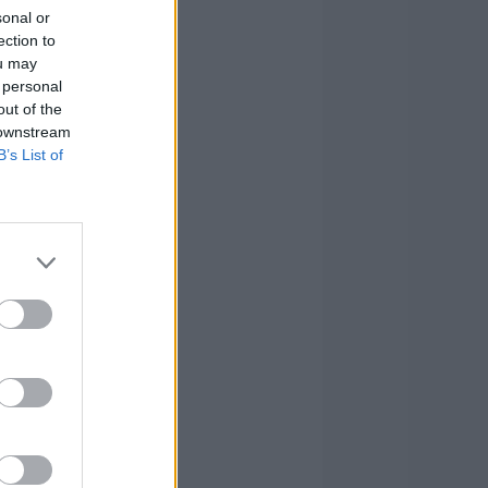
sonal or
ection to
ou may
 personal
out of the
 downstream
B’s List of