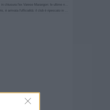
Pavia, in chiusura l'ex Varese Marangon: le ultime novità
Lascaris, è arrivata l'ufficialità: il club è ripescato in Serie D