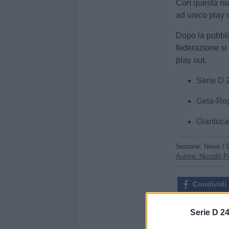
Con questa nuo
ad unico play 
Dopo la pubbli
federazione si
play out.
Serie D 
Gela-Regg
Gianluca
Sezione:
News
/ 
Autore: Niccolò P
Condividi
Serie D 24