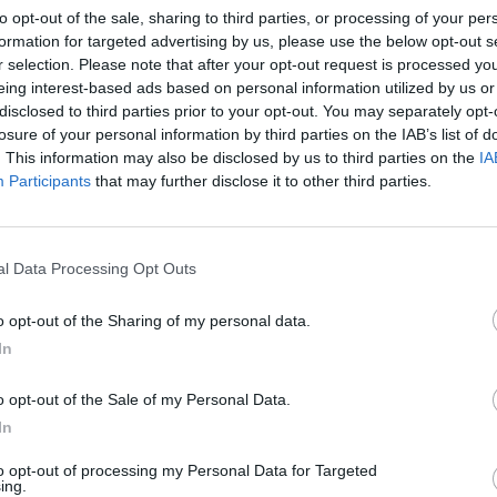
to opt-out of the sale, sharing to third parties, or processing of your per
formation for targeted advertising by us, please use the below opt-out s
r selection. Please note that after your opt-out request is processed y
eing interest-based ads based on personal information utilized by us or
disclosed to third parties prior to your opt-out. You may separately opt-
losure of your personal information by third parties on the IAB’s list of
. This information may also be disclosed by us to third parties on the
IA
Participants
that may further disclose it to other third parties.
tizie - News
l Data Processing Opt Outs
la Giana Erminio,
Trapani, Antonini:
Piacenza convince.
"Lotteremo con Nissa e
o opt-out of the Sharing of my personal data.
ni: "Soddisfatto
Reggina per la
In
one"
promozione"
o opt-out of the Sale of my Personal Data.
Fasano
Serie D, ufficiali
LE
UFFICIALE
In
o, il Martina:
i ripescaggi di Lascaris,
 avversari non
Fiorenzuola,
to opt-out of processing my Personal Data for Targeted
ing.
 storie"
Castellanzese, Grassina,