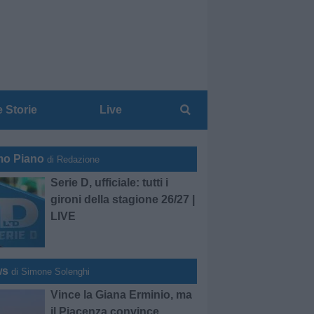
e Storie
Live
mo Piano
di Redazione
Serie D, ufficiale: tutti i
gironi della stagione 26/27 |
LIVE
ws
di Simone Solenghi
Vince la Giana Erminio, ma
il Piacenza convince.