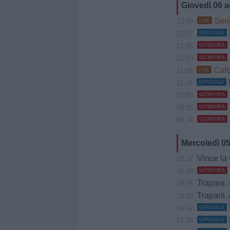
Giovedì 06 
Seri
13:00
LIVE
12:57
UFFICIALE
12:05
ULTIM'ORA
12:03
ULTIM'ORA
Calc
11:55
LIVE
11:28
UFFICIALE
10:00
ULTIM'ORA
09:15
ULTIM'ORA
08:34
ULTIM'ORA
Mercoledì 0
Vince la Gia
22:27
20:08
ULTIM'ORA
Trapani, 
19:55
Trapani, 
19:13
19:02
UFFICIALE
17:35
UFFICIALE