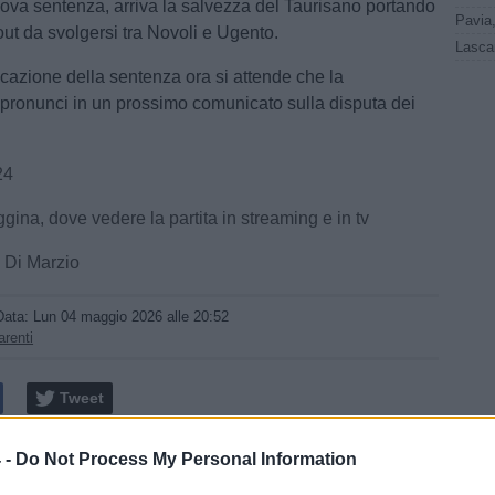
va sentenza, arriva la salvezza del Taurisano portando
out da svolgersi tra Novoli e Ugento.
cazione della sentenza ora si attende che la
 pronunci in un prossimo comunicato sulla disputa dei
24
ina, dove vedere la partita in streaming e in tv
 Di Marzio
Data:
Lun 04 maggio 2026 alle 20:52
arenti
Tweet
 -
Do Not Process My Personal Information