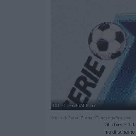
TUTTOmercatoWEB.com
© foto di Sarah Furnari/TuttoLegaPro.com
Gli chiede di f
mo di scherno 