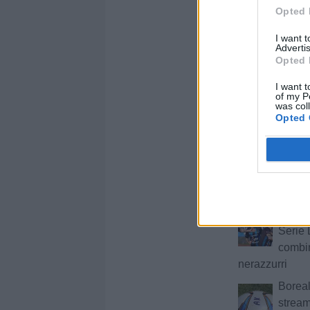
Opted 
derby:
Sanche
I want 
Advertis
Opted 
Boreal
"Lancio
I want t
of my P
invasi
was col
Opted 
decisione del 
ULTIM'O
Diletta
Montec
giocherà a Te
Bisceg
Serie 
combin
nerazzurri
Boreal
stream