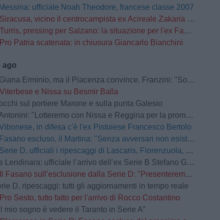
Messina: ufficiale Noah Theodore, francese classe 2007
Siracusa, vicino il centrocampista ex Acireale Zakaria Daqoune
Turris, pressing per Salzano: la situazione per l'ex Fasano
Pro Patria scatenata: in chiusura Giancarlo Bianchini
5 ago
na Erminio, ma il Piacenza convince. Franzini: "Soddisfatto della prestazione"
Viterbese e Nissa su Besmir Balla
occhi sul portiere Marone e sulla punta Galesio
Antonini: "Lotteremo con Nissa e Reggina per la promozione"
Vibonese, in difesa c'è l'ex Pistoiese Francesco Bertolo
Fasano escluso, il Martina: "Senza avversari non esistono grandi storie"
Serie D, ufficiali i ripescaggi di Lascaris, Fiorenzuola, Castellanzese, Grassina, Derthona e Tropical Coriano
Lendinara: ufficiale l’arrivo dell’ex Serie B Stefano Giacomelli
Il Fasano sull’esclusione dalla Serie D: "Presenteremo ricorso d’urgenza”
rie D, ripescaggi: tutti gli aggiornamenti in tempo reale
Pro Sesto, tutto fatto per l'arrivo di Rocco Costantino
Il mio sogno è vedere il Taranto in Serie A”