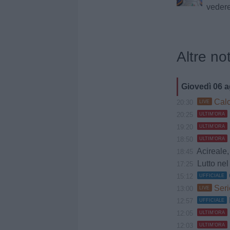
vedere
Altre not
Giovedì 06 
Calc
20:30
LIVE
20:25
ULTIM'ORA
19:20
ULTIM'ORA
18:50
ULTIM'ORA
Acireale, Cociman
18:45
Lutto nel 
17:25
15:12
UFFICIALE
Seri
13:00
LIVE
12:57
UFFICIALE
12:05
ULTIM'ORA
12:03
ULTIM'ORA