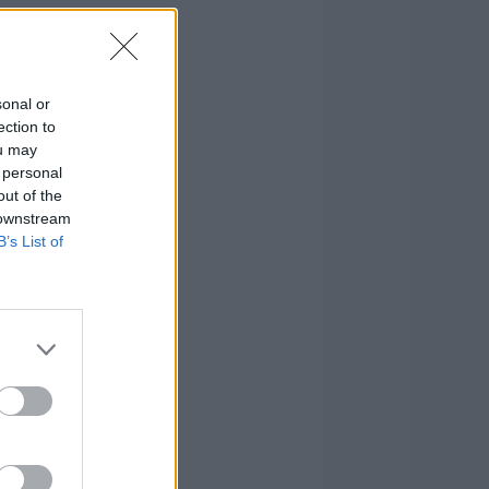
sonal or
ection to
ou may
 personal
out of the
 downstream
B’s List of