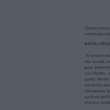
Questa invece l
comminata dal 
NATALI CES
"Al termine del
alla società, t
gara, irridendo 
con l'Arbitro, 
spalla. Mentre 
ma veniva allo
allontanava, t
confronti dell'
d'Ordine Sostit