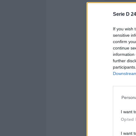
Sezione:
Mondo Di
Autore: Gennaro 
Serie D 24
Condividi
If you wish 
sensitive in
confirm you
continue se
information 
further disc
participants
Downstream 
Persona
I want t
Opted 
Altre no
I want t
Brindis