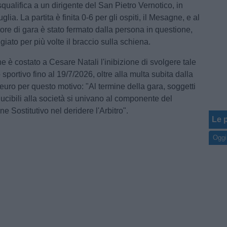
qualifica a un dirigente del San Pietro Vernotico, in
ia. La partita è finita 0-6 per gli ospiti, il Mesagne, e al
ttore di gara è stato fermato dalla persona in questione,
ato per più volte il braccio sulla schiena.
 è costato a Cesare Natali l'inibizione di svolgere tale
 sportivo fino al 19/7/2026, oltre alla multa subita dalla
euro per questo motivo: "Al termine della gara, soggetti
ducibili alla società si univano al componente del
ne Sostitutivo nel deridere l'Arbitro".
Le p
Oggi