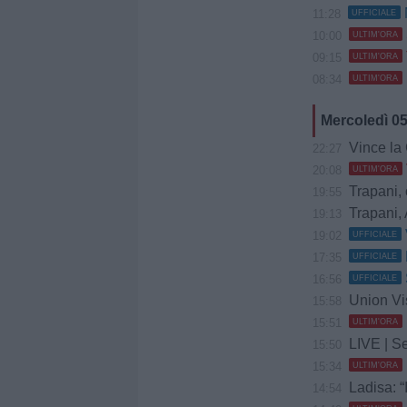
11:28
UFFICIALE
10:00
ULTIM'ORA
09:15
ULTIM'ORA
08:34
ULTIM'ORA
Mercoledì 0
Vince la Gia
22:27
20:08
ULTIM'ORA
Trapani, 
19:55
Trapani, 
19:13
19:02
UFFICIALE
17:35
UFFICIALE
16:56
UFFICIALE
Union Vis 
15:58
15:51
ULTIM'ORA
LIVE | Se
15:50
15:34
ULTIM'ORA
Ladisa: “
14:54