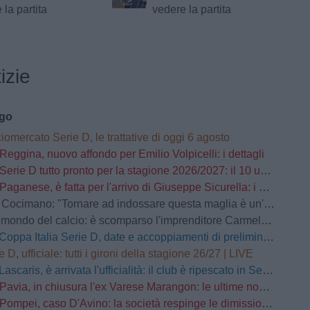
 la partita
vedere la partita
izie
ago
iomercato Serie D, le trattative di oggi 6 agosto
Reggina, nuovo affondo per Emilio Volpicelli: i dettagli
Serie D tutto pronto per la stagione 2026/2027: il 10 usciranno i calendari
Paganese, è fatta per l'arrivo di Giuseppe Sicurella: i dettagli
o: "Tornare ad indossare questa maglia è un'emozione fortissima. Mi ha convinto la serietà della società"
mondo del calcio: è scomparso l'imprenditore Carmelo Cogliandro
Coppa Italia Serie D, date e accoppiamenti di preliminari e primo turno
e D, ufficiale: tutti i gironi della stagione 26/27 | LIVE
Lascaris, è arrivata l'ufficialità: il club è ripescato in Serie D
Pavia, in chiusura l'ex Varese Marangon: le ultime novità
Pompei, caso D'Avino: la società respinge le dimissioni del Direttore Generale