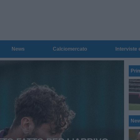
News
Calciomercato
Interviste 
ws Serie D
Pri
Ne