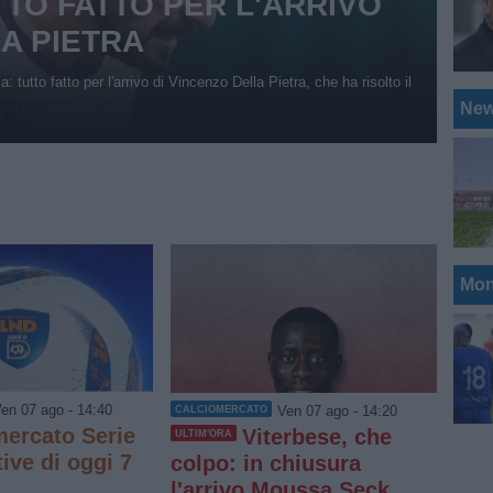
TTO FATTO PER L'ARRIVO
LA PIETRA
 tutto fatto per l'arrivo di Vincenzo Della Pietra, che ha risolto il
Ne
Mon
en 07 ago - 14:40
Ven 07 ago - 14:20
CALCIOMERCATO
mercato Serie
Viterbese, che
ULTIM'ORA
tive di oggi 7
colpo: in chiusura
l'arrivo Moussa Seck