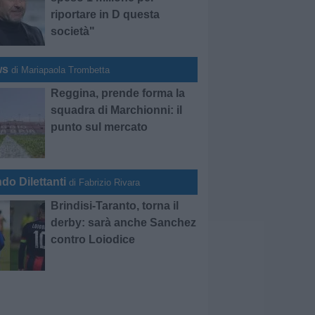
riportare in D questa
società"
ws
di Mariapaola Trombetta
Reggina, prende forma la
squadra di Marchionni: il
punto sul mercato
do Dilettanti
di Fabrizio Rivara
Brindisi-Taranto, torna il
derby: sarà anche Sanchez
contro Loiodice