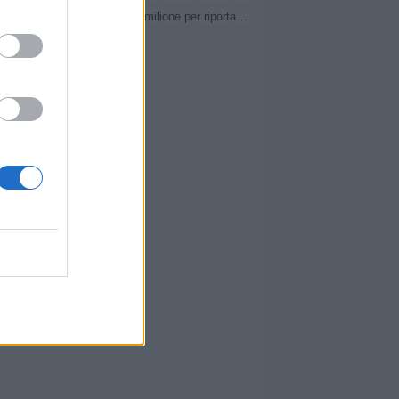
Ternana, Bandecchi: "Ho speso 1 milione per riportare in D questa società"