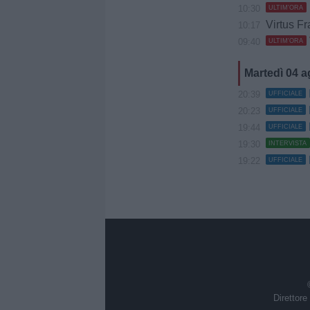
10:30
ULTIM'ORA
Virtus Fr
10:17
09:40
ULTIM'ORA
Martedì 04 
20:39
UFFICIALE
20:23
UFFICIALE
19:44
UFFICIALE
19:30
INTERVISTA
19:22
UFFICIALE
Direttor