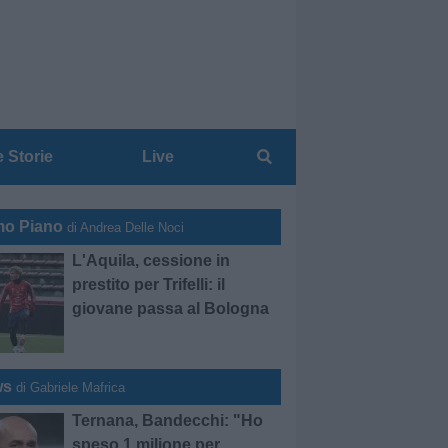
e Storie
Live
mo Piano
di Andrea Delle Noci
L'Aquila, cessione in
prestito per Trifelli: il
giovane passa al Bologna
ws
di Gabriele Mafrica
Ternana, Bandecchi: "Ho
speso 1 milione per