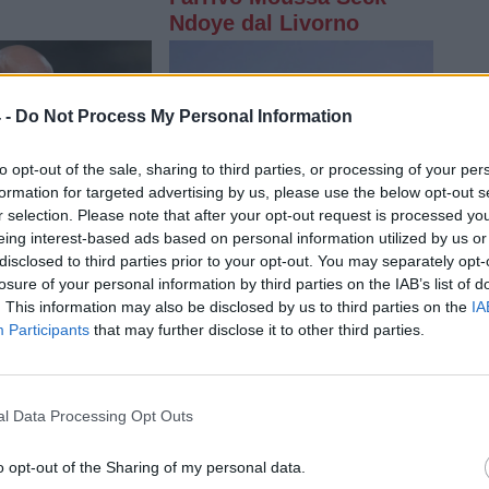
Ndoye dal Livorno
 -
Do Not Process My Personal Information
to opt-out of the sale, sharing to third parties, or processing of your per
formation for targeted advertising by us, please use the below opt-out s
 - 13:30
Ven 07 ago - 13:10
NEWS
r selection. Please note that after your opt-out request is processed y
andecchi: "Ho
Reggina, prende forma la
eing interest-based ads based on personal information utilized by us or
lione per
squadra di Marchionni: il
Le p
disclosed to third parties prior to your opt-out. You may separately opt-
n D questa
punto sul mercato
losure of your personal information by third parties on the IAB’s list of
Oggi
. This information may also be disclosed by us to third parties on the
IA
Calcio
Participants
that may further disclose it to other third parties.
agosto
L'Aquila, cessione in prestito per Trifelli: il giovane passa al Bologna
l Data Processing Opt Outs
Sanremese, doppio colpo in attacco: ufficiali gli arrivi di Ganz e Klimavičius
prende forma il nuovo corso targato Rosanna Zema: la conferenza stampa
o opt-out of the Sharing of my personal data.