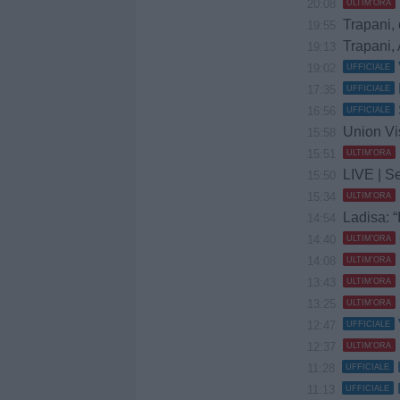
20:08
ULTIM'ORA
Trapani, 
19:55
Trapani, 
19:13
19:02
UFFICIALE
17:35
UFFICIALE
16:56
UFFICIALE
Union Vis 
15:58
15:51
ULTIM'ORA
LIVE | Se
15:50
15:34
ULTIM'ORA
Ladisa: “
14:54
14:40
ULTIM'ORA
14:08
ULTIM'ORA
13:43
ULTIM'ORA
13:25
ULTIM'ORA
12:47
UFFICIALE
12:37
ULTIM'ORA
11:28
UFFICIALE
11:13
UFFICIALE