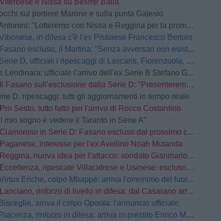
Viterbese e Nissa su Besmir Balla
occhi sul portiere Marone e sulla punta Galesio
Antonini: "Lotteremo con Nissa e Reggina per la promozione"
Vibonese, in difesa c'è l'ex Pistoiese Francesco Bertolo
Fasano escluso, il Martina: "Senza avversari non esistono grandi storie"
Serie D, ufficiali i ripescaggi di Lascaris, Fiorenzuola, Castellanzese, Grassina, Derthona e Tropical Coriano
Lendinara: ufficiale l’arrivo dell’ex Serie B Stefano Giacomelli
Il Fasano sull’esclusione dalla Serie D: "Presenteremo ricorso d’urgenza”
rie D, ripescaggi: tutti gli aggiornamenti in tempo reale
Pro Sesto, tutto fatto per l'arrivo di Rocco Costantino
Il mio sogno è vedere il Taranto in Serie A”
Clamoroso in Serie D: Fasano escluso dal prossimo campionato
Paganese, interesse per l'ex Avellino Noah Mutanda
Reggina, nuova idea per l’attacco: sondato Gianmario Comi
Eccellenza, ripescate Villacidrese e Usinese: escluso l'Olbia
Virtus Eriche, colpo Mbappé: arriva l'omonimo del fuoriclasse del Real Madrid
Lanciano, rinforzo di livello in difesa: dal Casarano arriva Alessio Barone
Bisceglie, arriva il colpo Opoola: l'annuncio ufficiale
Piacenza, rinforzo in difesa: arriva in prestito Enrico Manzi dal Torino