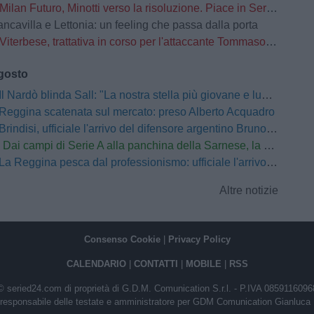
Milan Futuro, Minotti verso la risoluzione. Piace in Serie C
ancavilla e Lettonia: un feeling che passa dalla porta
Viterbese, trattativa in corso per l'attaccante Tommaso Busatto
agosto
Il Nardò blinda Sall: "La nostra stella più giovane e luminosa sarà pronta a tornare a brillare"
Reggina scatenata sul mercato: preso Alberto Acquadro
Brindisi, ufficiale l'arrivo del difensore argentino Bruno Paladini
Dai campi di Serie A alla panchina della Sarnese, la nuova vita di Schiattarella: "L'umiltà e il duro lavoro sono il mio credo"
La Reggina pesca dal professionismo: ufficiale l'arrivo di Edoardo Lancini
Altre notizie
Consenso Cookie
|
Privacy Policy
CALENDARIO
|
CONTATTI
|
MOBILE
|
RSS
© seried24.com di proprietà di G.D.M. Comunication S.r.l. - P.IVA 0859116096
e responsabile delle testate e amministratore per GDM Comunication Gianluca 