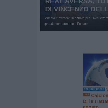
REAL AVERSA, TU
DI VINCENZO DEL
Ancora movimenti in entrata per il Real Aversa:
proprio contratto con il Fasano
V
CALCIOMERCATO
Calcio
LIVE
D, le tratta
agosto