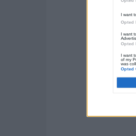
Opted 
assoluto.
107' - Espuls
I want t
Opted 
Inizio secon
I want 
Fine primo t
Advertis
Opted 
I want t
of my P
was col
Opted 