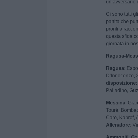
un avversario 
Ci sono tutti g
partita che pu
pronti a raccon
questa sfida co
giornata in no
Ragusa-Messina
Ragusa
: Espo
D’Innocenzo, S
disposizione
Palladino, Guz
Messina
: Gia
Touré, Bombaci
Caro, Kaprof, 
Allenatore
: V
Ammoniti
: Go