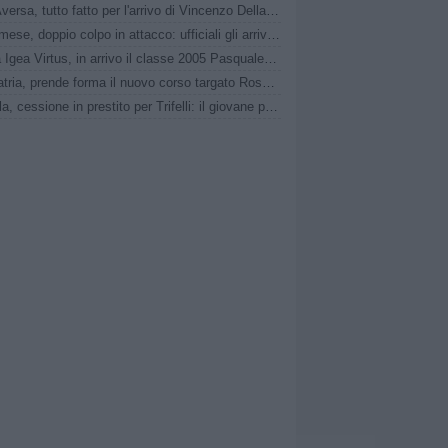
Real Aversa, tutto fatto per l'arrivo di Vincenzo Della Pietra
Sanremese, doppio colpo in attacco: ufficiali gli arrivi di Ganz e Klimavičius
Nuova Igea Virtus, in arrivo il classe 2005 Pasquale Faccetti
Pro Patria, prende forma il nuovo corso targato Rosanna Zema: la conferenza stampa
L'Aquila, cessione in prestito per Trifelli: il giovane passa al Bologna