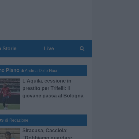
e Storie
Live
mo Piano
di Andrea Delle Noci
L'Aquila, cessione in
prestito per Trifelli: il
giovane passa al Bologna
ws
di Redazione
Siracusa, Cacciola:
"Dobbiamo guardare