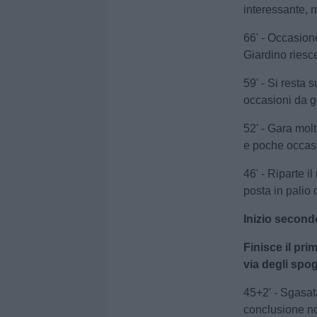
interessante, m
66' - Occasione
Giardino riesce 
59' - Si resta 
occasioni da g
52' - Gara mol
e poche occasi
46' - Riparte i
posta in palio
Inizio secon
Finisce il p
via degli spog
45+2' - Sgasat
conclusione no