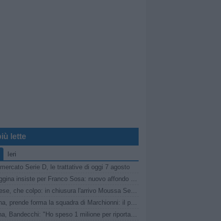
iù lette
Ieri
mercato Serie D, le trattative di oggi 7 agosto
La Reggina insiste per Franco Sosa: nuovo affondo del club amaranto
Viterbese, che colpo: in chiusura l'arrivo Moussa Seck Ndoye dal Livorno
Reggina, prende forma la squadra di Marchionni: il punto sul mercato
Ternana, Bandecchi: "Ho speso 1 milione per riportare in D questa società"