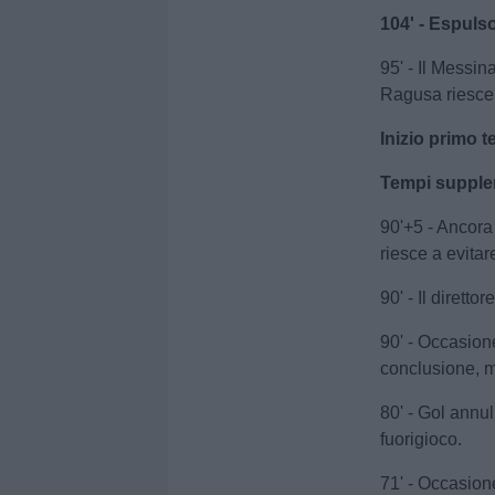
104' - Espulso
95' - Il Messina
Ragusa riesce
Inizio primo
Tempi supple
90'+5 - Ancora 
riesce a evita
90' - Il dirett
90' - Occasion
conclusione, m
80' - Gol annu
fuorigioco.
71' - Occasion