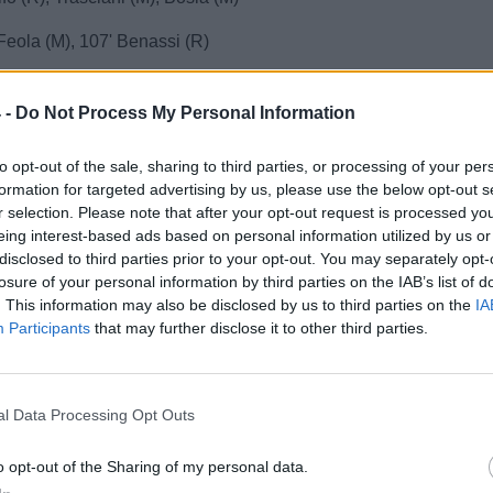
Feola (M), 107' Benassi (R)
, la diretta della partita
 -
Do Not Process My Personal Information
PER AGGIORNARE LA DIRETTA
to opt-out of the sale, sharing to third parties, or processing of your per
ce 0-0 tra Ragusa e Messina, il club giallorosso è
formation for targeted advertising by us, please use the below opt-out s
 retrocesso in Eccellenza.
r selection. Please note that after your opt-out request is processed y
eing interest-based ads based on personal information utilized by us or
tore di gara indica due minuti di recupero.
disclosed to third parties prior to your opt-out. You may separately opt-
losure of your personal information by third parties on the IAB’s list of
 vicinissimo al gol del vantaggio! Esposito para
. This information may also be disclosed by us to third parties on the
IA
il tiro di Roseti.
Participants
that may further disclose it to other third parties.
to Bosia per il Messina.
na cerca il guizzo decisivo, ma il risultato resta
l Data Processing Opt Outs
o 0-0.
o opt-out of the Sharing of my personal data.
stanti di una battaglia durissima: regna ancora l’equilibrio