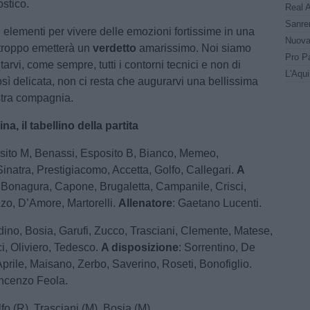
ostico.
li elementi per vivere delle emozioni fortissime in una
rtroppo emetterà un
verdetto
amarissimo. Noi siamo
tarvi, come sempre, tutti i contorni tecnici e non di
sì delicata, non ci resta che augurarvi una bellissima
stra compagnia.
, il tabellino della partita
sito M, Benassi, Esposito B, Bianco, Memeo,
inatra, Prestigiacomo, Accetta, Golfo, Callegari.
A
: Bonagura, Capone, Brugaletta, Campanile, Crisci,
zo, D’Amore, Martorelli.
Allenatore
: Gaetano Lucenti.
rdino, Bosia, Garufi, Zucco, Trasciani, Clemente, Matese,
, Oliviero, Tedesco.
A disposizione
: Sorrentino, De
Aprile, Maisano, Zerbo, Saverino, Roseti, Bonofiglio.
incenzo Feola.
lfo (R), Trasciani (M), Bosia (M)