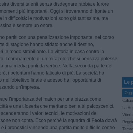
stra diversi talenti senza disdegnare rabbia e furore
 momenti più importanti. Oggi si troveranno di fronte un
a in difficoltà: le motivazioni sono già tantissime, ma
Messina è sempre un onore.
ono partiti con una penalizzazione importante, nel corso
te di stagione hanno sfidato anche il destino,
 in modo strabiliante. La vittoria in casa contro la
to il coronamento di un miracolo che si pensava potesse
e a una media punti da vertice. Nella seconda parte del
ò, i peloritani hanno faticato di più. La società ha
nell'obiettivo finale e adesso ha l'opportunità di
Le p
lizzando un'impresa.
Oggi
ineare l'importanza del match per una piazza come
Calcio
città e una tifoseria che meritano ben altri palcoscenici.
scenderanno i valori tecnici, le motivazioni dei
 blasone non conta. Ecco perché la squadra di
Feola
dovrà
e e i pronostici vincendo una partita molto difficile contro