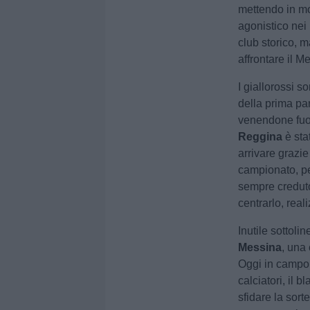
mettendo in mo
agonistico nei
club storico, m
affrontare il 
I giallorossi s
della prima par
venendone fuori
Reggina
è sta
arrivare grazi
campionato, per
sempre creduto 
centrarlo, rea
Inutile sottol
Messina
, una 
Oggi in campo 
calciatori, il
sfidare la sort