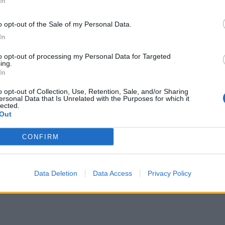
In
o Benassi per il Ragusa.
o opt-out of the Sale of my Personal Data.
In
do tempo supplementare
to opt-out of processing my Personal Data for Targeted
empo supplementare
ing.
In
o opt-out of Collection, Use, Retention, Sale, and/or Sharing
ersonal Data that Is Unrelated with the Purposes for which it
lected.
Out
CONFIRM
Data Deletion
Data Access
Privacy Policy