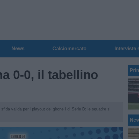
News
Calciomercato
Interviste 
Pri
0-0, il tabellino
sfida valida per i playout del girone I di Serie D: le squadre si
Ne