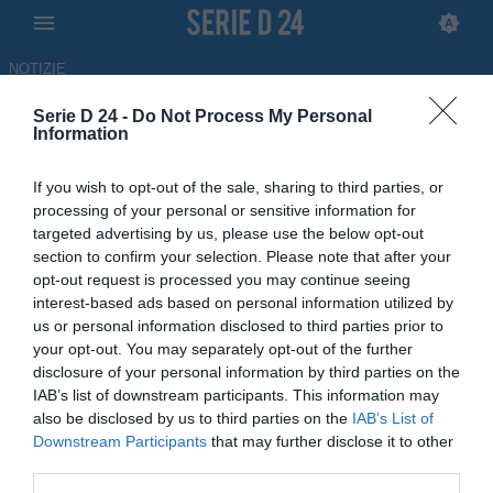
NOTIZIE
Serie D 24 -
Do Not Process My Personal
Ligorna, che numeri per
Information
Dardan Vuthaj: la media gol è
If you wish to opt-out of the sale, sharing to third parties, or
da record
processing of your personal or sensitive information for
targeted advertising by us, please use the below opt-out
05.05.2026 10:39 di
Andrea Delle Noci
section to confirm your selection. Please note that after your
opt-out request is processed you may continue seeing
interest-based ads based on personal information utilized by
Dardan Vuthaj trascina il Ligorna al secondo posto con di 17 gol in
us or personal information disclosed to third parties prior to
16 presenze, culminato con la "manita" nel 9-1 contro il
your opt-out. You may separately opt-out of the further
Novaromentin.
disclosure of your personal information by third parties on the
IAB’s list of downstream participants. This information may
also be disclosed by us to third parties on the
IAB’s List of
Downstream Participants
that may further disclose it to other
third parties.