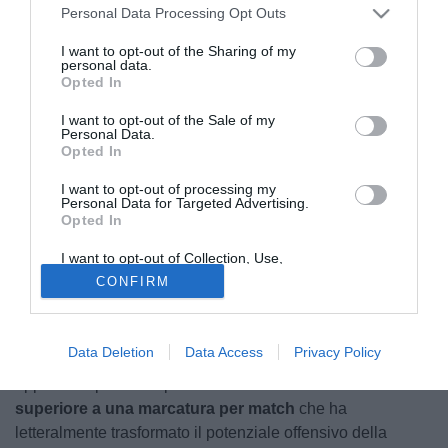
Personal Data Processing Opt Outs
I want to opt-out of the Sharing of my
personal data.
Opted In
I want to opt-out of the Sale of my
Personal Data.
Opted In
Dardan Vuthaj
© foto di Ligorna
I want to opt-out of processing my
Personal Data for Targeted Advertising.
La stagione di Dardan
Vuthaj
ha vissuto una vera e propria
Opted In
svolta con il passaggio al Ligorna durante il mercato
I want to opt-out of Collection, Use,
invernale. Dopo una prima parte di campionato tra le fila
Retention, Sale, and/or Sharing of my
CONFIRM
Personal Data that Is Unrelated with the
del Chieti, caratterizzata da 11 presenze e 5 reti,
Purposes for which it was collected.
l'attaccante albanese ha ritrovato il suo habitat naturale nel
Opted Out
girone A. Con la maglia rossoblù, Vuthaj è tornato a
Data Deletion
Data Access
Privacy Policy
esprimersi su livelli altissimi, collezionando 17 gol in
appena 16 partite disputate. Una
media realizzativa
superiore a una marcatura per match
che ha
letteralmente trasformato il potenziale offensivo della