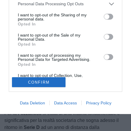
Personal Data Processing Opt Outs
I want to opt-out of the Sharing of my
personal data.
Opted In
I want to opt-out of the Sale of my
Personal Data.
Opted In
Cruciale vittoria per la
Fezzanese
: i liguri nella nobile
I want to opt-out of processing my
Personal Data for Targeted Advertising.
cornice del
"Picco"
di La Spezia si sono imposti per 3-1 sul
Opted In
Nuovo Pordenone
raggiungendo la finale degli
Spareggi
Nazionali d'Eccellenza
. Dopo lo 0-2 in Friuli dell'andata,
I want to opt-out of Collection, Use,
Retention, Sale, and/or Sharing of my
alla Fezzanese bastava difendere il risultato per centrare
CONFIRM
Personal Data that Is Unrelated with the
questo traguardo ma i liguri si sono addirittura superati
Purposes for which it was collected.
Opted Out
imponendosi nuovamente anche al ritorno con la rete di
Bruccini e la doppietta di Morelli.
Data Deletion
Data Access
Privacy Policy
Per la
Fezzanese
si tratta di una vittoria fondamentale e
significativa per la realtà societaria che sogna adesso il
ritorno in
Serie D
ad un anno di distanza dalla