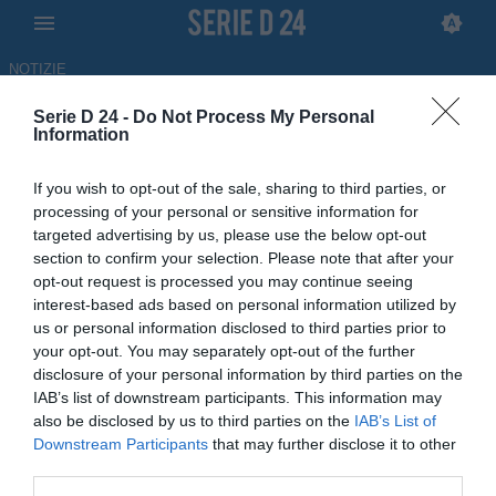
NOTIZIE
Serie D 24 -
Do Not Process My Personal
Fezzanese, è finale: i liguri
Information
superano il Nuovo Pordenone
If you wish to opt-out of the sale, sharing to third parties, or
per 3-1 al "Picco"
processing of your personal or sensitive information for
targeted advertising by us, please use the below opt-out
31.05.2026 20:14 di
Federico Borrione
section to confirm your selection. Please note that after your
opt-out request is processed you may continue seeing
interest-based ads based on personal information utilized by
La Fezzanese vola in finale degli Spareggi Nazionali superando
us or personal information disclosed to third parties prior to
per 3-1 il Nuovo Pordenone nella cornice del "Picco" di La Spezia
your opt-out. You may separately opt-out of the further
disclosure of your personal information by third parties on the
IAB’s list of downstream participants. This information may
also be disclosed by us to third parties on the
IAB’s List of
Downstream Participants
that may further disclose it to other
third parties.