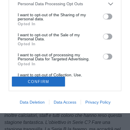
Personal Data Processing Opt Outs
I want to opt-out of the Sharing of my
personal data.
Opted In
I want to opt-out of the Sale of my
Personal Data.
Opted In
I want to opt-out of processing my
La Scafatese è la squadra campione d'Italia della Serie D
Personal Data for Targeted Advertising.
25/26. Al termine della finale contro il Vado, il presidente
Opted In
Felice Romano e l'allenatore Giovanni Ferraro hanno
I want to opt-out of Collection, Use,
commentato ai nostri microfoni l'emozione dopo una
Retention, Sale, and/or Sharing of my
CONFIRM
vittoria così importante.
Personal Data that Is Unrelated with the
Purposes for which it was collected.
Opted Out
ROMANO - "
Mi viene da piangere per l'emozione. Devo
ringraziare il mio allenatore per aver portato la squadra
Data Deletion
Data Access
Privacy Policy
così in fondo dopo la vittoria del campionato. Ringrazio
inoltre calciatori, staff e tutti coloro che hanno reso questa
stagione fantastica. L'obiettivo in Serie C? Fare una
stagione tranquilla. La Serie B la faremo, ma accadrà nel