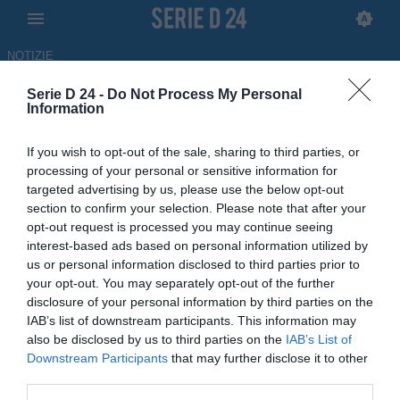
NOTIZIE
Serie D 24 -
Do Not Process My Personal
Scafatese, il presidente
Information
Romano annuncia: "Serie B?
If you wish to opt-out of the sale, sharing to third parties, or
Arriverà nel momento giusto"
processing of your personal or sensitive information for
targeted advertising by us, please use the below opt-out
INTERVISTA
section to confirm your selection. Please note that after your
opt-out request is processed you may continue seeing
06.06.2026 19:00 di Redazione
interest-based ads based on personal information utilized by
us or personal information disclosed to third parties prior to
Le dichiarazioni del presidente Felice Romano e dell'allenatore
your opt-out. You may separately opt-out of the further
Giovanni Ferraro ai microfoni di seried24.com dopo la vittoria sul
disclosure of your personal information by third parties on the
Vado in finale
IAB’s list of downstream participants. This information may
also be disclosed by us to third parties on the
IAB’s List of
Downstream Participants
that may further disclose it to other
third parties.