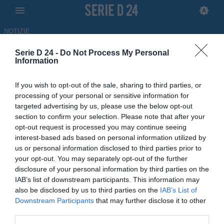
NOTIZIE
Serie D 24 -
Do Not Process My Personal
Oltrepò: separazione ufficiale
Information
con l'allenatore Luca Anania
If you wish to opt-out of the sale, sharing to third parties, or
processing of your personal or sensitive information for
ULTIM'ORA
targeted advertising by us, please use the below opt-out
06.07.2026 20:31 di Redazione
section to confirm your selection. Please note that after your
opt-out request is processed you may continue seeing
Il club ha esonerato l'allenatore a un mese dal suo annuncio: il
interest-based ads based on personal information utilized by
comunicato
us or personal information disclosed to third parties prior to
your opt-out. You may separately opt-out of the further
disclosure of your personal information by third parties on the
IAB’s list of downstream participants. This information may
also be disclosed by us to third parties on the
IAB’s List of
Downstream Participants
that may further disclose it to other
third parties.