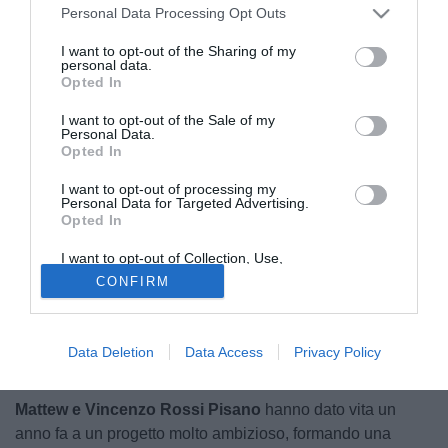
Personal Data Processing Opt Outs
I want to opt-out of the Sharing of my
personal data.
Opted In
I want to opt-out of the Sale of my
Personal Data.
Opted In
In Italia succede molto raramente che una squadra riesca a
I want to opt-out of processing my
Personal Data for Targeted Advertising.
comprare uno stadio. Dai grandi ai piccoli livelli, ogni
Opted In
società deve tener conto della presenza del comune di
riferimento nella gestione dell'impianto sportivo in cui tutti i
I want to opt-out of Collection, Use,
Retention, Sale, and/or Sharing of my
tifosi sognano ogni domenica. Questa volta a destare
CONFIRM
Personal Data that Is Unrelated with the
Purposes for which it was collected.
grande clamore è una meravigliosa squadra di Prima
Opted Out
Categoria Campana:
il Magma Napoli.
Data Deletion
Data Access
Privacy Policy
Un nuovo inizio
Mattew e Vincenzo Rossi Pisano
hanno dato vita un
anno fa a un progetto molto ambizioso, formando una