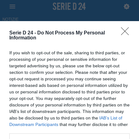
NOTIZIE
Serie D 24 -
Do Not Process My Personal
Magma Napoli, dalla conquista
Information
del campionato al nuovo
If you wish to opt-out of the sale, sharing to third parties, or
stadio: l'ambizioso progetto
processing of your personal or sensitive information for
targeted advertising by us, please use the below opt-out
social
section to confirm your selection. Please note that after your
opt-out request is processed you may continue seeing
09.06.2026 09:44 di
Filippo Rossi
interest-based ads based on personal information utilized by
us or personal information disclosed to third parties prior to
La squadra di Prima Categoria campana ha gettato le basi per un
your opt-out. You may separately opt-out of the further
progetto dallo stampo innovativo sia sul campo che fuori
disclosure of your personal information by third parties on the
IAB’s list of downstream participants. This information may
also be disclosed by us to third parties on the
IAB’s List of
Downstream Participants
that may further disclose it to other
third parties.