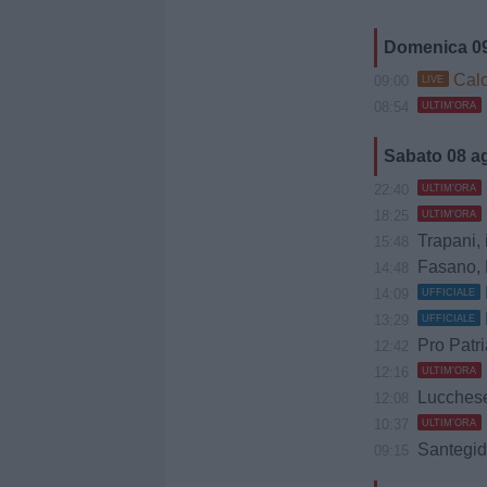
Domenica 0
Calc
09:00
LIVE
08:54
ULTIM'ORA
Sabato 08 a
22:40
ULTIM'ORA
18:25
ULTIM'ORA
Trapani, il
15:48
Fasano, D
14:48
14:09
UFFICIALE
13:29
UFFICIALE
Pro Patria, Z
12:42
12:16
ULTIM'ORA
Lucchese, 
12:08
10:37
ULTIM'ORA
Santegidie
09:15