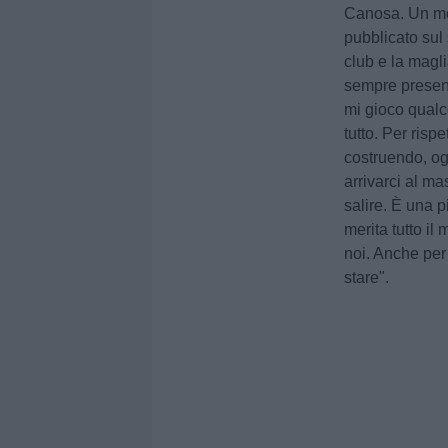
Canosa. Un mes
pubblicato sul 
club e la magli
sempre presen
mi gioco qualc
tutto. Per risp
costruendo, og
arrivarci al m
salire. È una p
merita tutto il
noi. Anche per
stare".