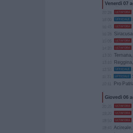
Venerdì 07 
20:28
ULTIM'ORA
18:00
UFFICIALE
16:45
ULTIM'ORA
Siracusa, Caccio
16:28
15:05
ULTIM'ORA
14:20
ULTIM'ORA
Ternana, B
13:30
Reggina, 
13:10
12:55
UFFICIALE
11:31
UFFICIALE
Pro Patria, 
10:11
Giovedì 06 
20:25
ULTIM'ORA
19:20
ULTIM'ORA
18:50
ULTIM'ORA
Acireale, Cociman
18:45