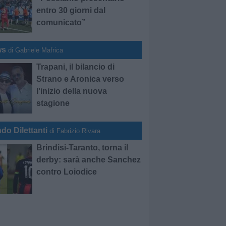
entro 30 giorni dal
comunicato”
ws
di Gabriele Mafrica
Trapani, il bilancio di
Strano e Aronica verso
l'inizio della nuova
stagione
do Dilettanti
di Fabrizio Rivara
Brindisi-Taranto, torna il
derby: sarà anche Sanchez
contro Loiodice