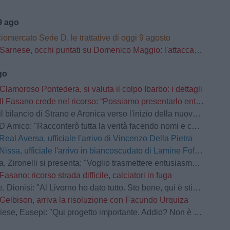
9 ago
iomercato Serie D, le trattative di oggi 9 agosto
Sarnese, occhi puntati su Domenico Maggio: l'attaccante della Scafatese nel mirino dei granata
go
Clamoroso Pontedera, si valuta il colpo Ibarbo: i dettagli
Il Fasano crede nel ricorso: “Possiamo presentarlo entro 30 giorni dal comunicato”
 bilancio di Strano e Aronica verso l'inizio della nuova stagione
'Amico: "Racconterò tutta la verità facendo nomi e cognomi"
Real Aversa, ufficiale l'arrivo di Vincenzo Della Pietra
Nissa, ufficiale l'arrivo in biancoscudato di Lamine Fofana
ironelli si presenta: "Voglio trasmettere entusiasmo. Il passato va cancellato"
Fasano: ricorso strada difficile, calciatori in fuga
Dionisi: "Al Livorno ho dato tutto. Sto bene, qui è stimolante"
Gelbison, arriva la risoluzione con Facundo Urquiza
se, Eusepi: "Qui progetto importante. Addio? Non è dipeso da me"