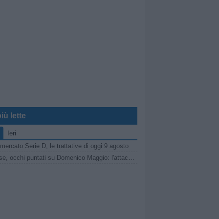
iù lette
Ieri
mercato Serie D, le trattative di oggi 9 agosto
Sarnese, occhi puntati su Domenico Maggio: l'attaccante della Scafatese nel mirino dei granata