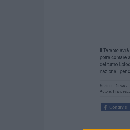
Il Taranto avrà
potrà contare 
del turno Loio
nazionali per 
Sezione:
News
/ 
Autore: Francesc
Condividi