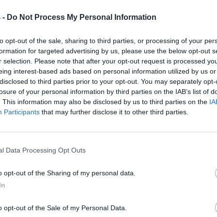
 -
Do Not Process My Personal Information
to opt-out of the sale, sharing to third parties, or processing of your per
formation for targeted advertising by us, please use the below opt-out s
r selection. Please note that after your opt-out request is processed y
eing interest-based ads based on personal information utilized by us or
disclosed to third parties prior to your opt-out. You may separately opt-
losure of your personal information by third parties on the IAB’s list of
. This information may also be disclosed by us to third parties on the
IA
tizie - News
Participants
that may further disclose it to other third parties.
Il Fasano crede
Trapani, il bilancio di
RA
corso: “Possiamo
Strano e Aronica verso
l Data Processing Opt Outs
tarlo entro 30
l'inizio della nuova
unicato”
stagione
o opt-out of the Sharing of my personal data.
o, D'Amico:
Pro Patria, Zironelli si
In
nterò tutta la
presenta: "Voglio
 facendo nomi e
trasmettere entusiasmo.
o opt-out of the Sale of my Personal Data.