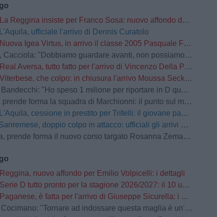
ago
La Reggina insiste per Franco Sosa: nuovo affondo del club amaranto
L'Aquila, ufficiale l'arrivo di Dennis Curatolo
Nuova Igea Virtus, in arrivo il classe 2005 Pasquale Faccetti
la: "Dobbiamo guardare avanti, non possiamo prenderci carico di quello che è successo lo scorso anno"
Real Aversa, tutto fatto per l'arrivo di Vincenzo Della Pietra
Viterbese, che colpo: in chiusura l'arrivo Moussa Seck Ndoye dal Livorno
andecchi: "Ho speso 1 milione per riportare in D questa società"
prende forma la squadra di Marchionni: il punto sul mercato
L'Aquila, cessione in prestito per Trifelli: il giovane passa al Bologna
Sanremese, doppio colpo in attacco: ufficiali gli arrivi di Ganz e Klimavičius
prende forma il nuovo corso targato Rosanna Zema: la conferenza stampa
ago
Reggina, nuovo affondo per Emilio Volpicelli: i dettagli
Serie D tutto pronto per la stagione 2026/2027: il 10 usciranno i calendari
Paganese, è fatta per l'arrivo di Giuseppe Sicurella: i dettagli
o: "Tornare ad indossare questa maglia è un'emozione fortissima. Mi ha convinto la serietà della società"