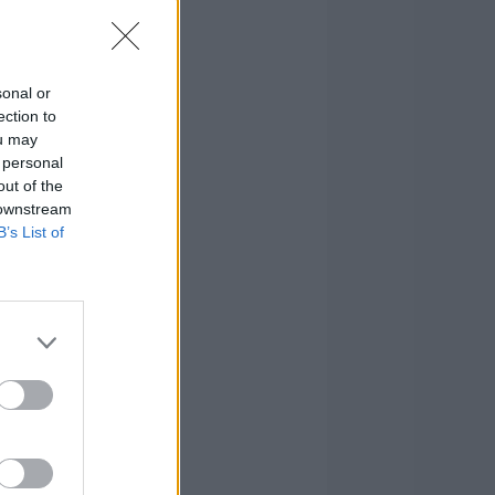
sonal or
ection to
ou may
 personal
out of the
 downstream
B’s List of