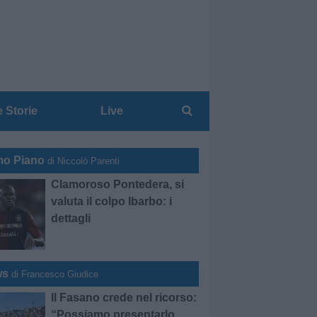
e Storie
Live
mo Piano
di Niccolò Parenti
Clamoroso Pontedera, si
valuta il colpo Ibarbo: i
dettagli
ws
di Francesco Giudice
Il Fasano crede nel ricorso:
“Possiamo presentarlo