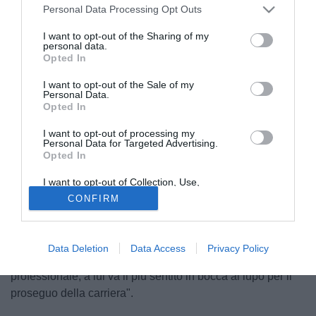
Personal Data Processing Opt Outs
I want to opt-out of the Sharing of my
ESONERATO GIOVANNI
personal data.
CORNACCHINI
Opted In
Giovanni Cornacchini, esonerato dal Forlì
I want to opt-out of the Sale of my
Personal Data.
Il Forlì ha deciso di
esonerare
Giovanni Cornacchini
, alla
Opted In
luce dei soli
8 punti
raccolti in altrettante partite di
I want to opt-out of processing my
campionato.
Personal Data for Targeted Advertising.
Opted In
Dopo un avvio abbastanza positivo con ben 5 punti nelle
prime 3 uscite ufficiali stagionali, a preoccupare è stato il
I want to opt-out of Collection, Use,
Retention, Sale, and/or Sharing of my
trend dell'ultimo mese: un unico successo incastonato in
CONFIRM
Personal Data that Is Unrelated with the
Purposes for which it was collected.
alcune sconfitte alquanto rumorose con tante reti subite.
Opted Out
"A Cornacchini vanno i ringraziamenti per il lavoro svolto
Data Deletion
Data Access
Privacy Policy
sin dal primo giorno con impegno, serietà e correttezza
professionale, a lui va il più sentito in bocca al lupo per il
proseguo della carriera".