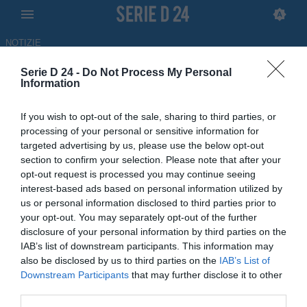
NOTIZIE
Serie D 24 -
Do Not Process My Personal
Ragusa-Messina, dove vedere
Information
la partita in tv e streaming
If you wish to opt-out of the sale, sharing to third parties, or
processing of your personal or sensitive information for
10.05.2026 14:27 di
Federico Borrione
targeted advertising by us, please use the below opt-out
section to confirm your selection. Please note that after your
Tutte le informazioni sul dove vedere in tv e streaming la sfida tra
opt-out request is processed you may continue seeing
Ragusa e Messina valevole per i playout del Girone I di Serie D
interest-based ads based on personal information utilized by
us or personal information disclosed to third parties prior to
your opt-out. You may separately opt-out of the further
disclosure of your personal information by third parties on the
IAB’s list of downstream participants. This information may
also be disclosed by us to third parties on the
IAB’s List of
Downstream Participants
that may further disclose it to other
third parties.