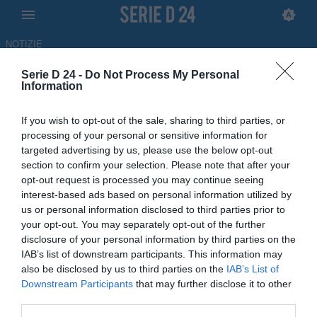
NOTIZIE
Serie D 24 -
Do Not Process My Personal
Real Forio, in arrivo Antonio
Information
Negro e Daniele Cipolla
If you wish to opt-out of the sale, sharing to third parties, or
processing of your personal or sensitive information for
ULTIM'ORA
targeted advertising by us, please use the below opt-out
17.06.2026 17:30 di
Gennaro Dimonte
section to confirm your selection. Please note that after your
opt-out request is processed you may continue seeing
La punta proviene dalla Paganese, il difensore dal Nola. Mercato
interest-based ads based on personal information utilized by
importante per il club isolano, alla sua prima volta in Serie D.
us or personal information disclosed to third parties prior to
your opt-out. You may separately opt-out of the further
disclosure of your personal information by third parties on the
IAB’s list of downstream participants. This information may
also be disclosed by us to third parties on the
IAB’s List of
Downstream Participants
that may further disclose it to other
third parties.